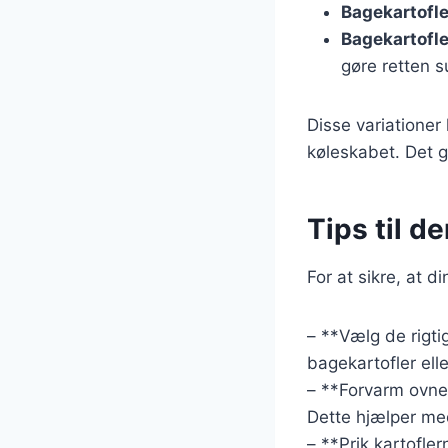
Bagekartofle
Bagekartofl
gøre retten 
Disse variationer
køleskabet. Det 
Tips til d
For at sikre, at d
– **Vælg de rigtig
bagekartofler elle
– **Forvarm ovnen
Dette hjælper me
– **Prik kartofle