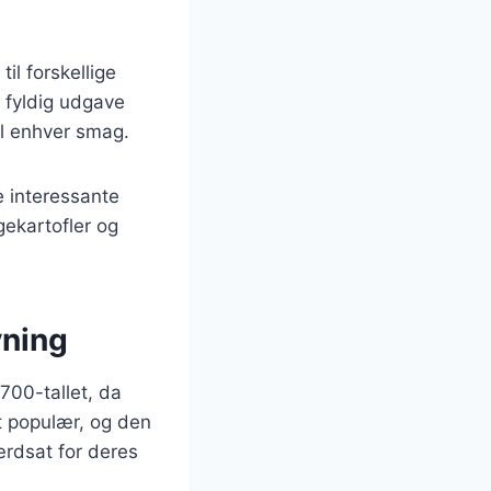
il forskellige
 fyldig udgave
il enhver smag.
e interessante
gekartofler og
vning
1700-tallet, da
gt populær, og den
ærdsat for deres