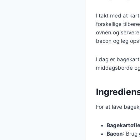
I takt med at ka
forskellige tilbe
ovnen og servere
bacon og løg opst
I dag er bagekar
middagsborde og e
Ingrediens
For at lave bagek
Bagekartofle
Bacon
: Brug