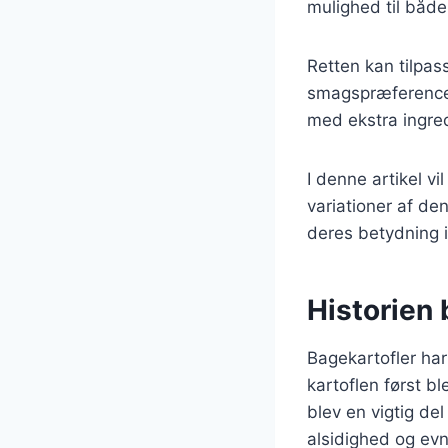
mulighed til både
Retten kan tilpas
smagspræferencer
med ekstra ingred
I denne artikel v
variationer af de
deres betydning 
Historien
Bagekartofler har 
kartoflen først b
blev en vigtig de
alsidighed og evn