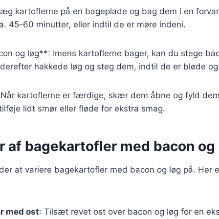
Læg kartoflerne på en bageplade og bag dem i en forv
a. 45-60 minutter, eller indtil de er møre indeni.
con og løg**: Imens kartoflerne bager, kan du stege ba
derefter hakkede løg og steg dem, indtil de er bløde og 
: Når kartoflerne er færdige, skær dem åbne og fyld d
ilføje lidt smør eller fløde for ekstra smag.
r af bagekartofler med bacon og 
er at variere bagekartofler med bacon og løg på. Her 
r med ost
: Tilsæt revet ost over bacon og løg for en e