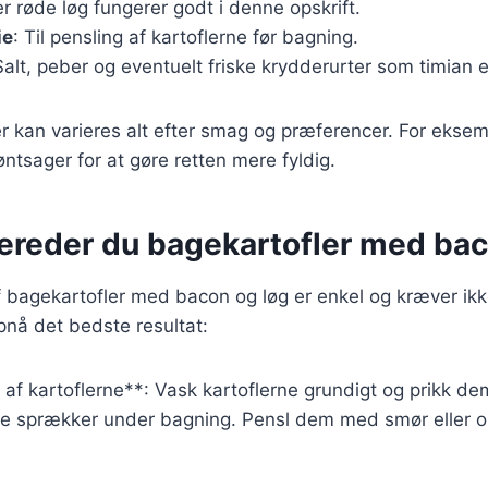
ler røde løg fungerer godt i denne opskrift.
ie
: Til pensling af kartoflerne før bagning.
Salt, peber og eventuelt friske krydderurter som timian e
r kan varieres alt efter smag og præferencer. For eksemp
røntsager for at gøre retten mere fyldig.
bereder du bagekartofler med bac
 bagekartofler med bacon og løg er enkel og kræver ikk
opnå det bedste resultat:
 af kartoflerne**: Vask kartoflerne grundigt og prikk d
 de sprækker under bagning. Pensl dem med smør eller o