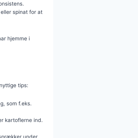
onsistens.
ller spinat for at
har hjemme i
nyttige tips:
ng, som f.eks.
r kartoflerne ind.
e sprækker under