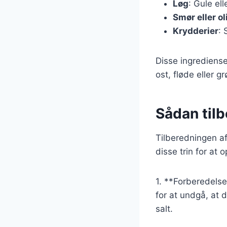
Løg
: Gule el
Smør eller ol
Krydderier
: 
Disse ingrediense
ost, fløde eller g
Sådan til
Tilberedningen af
disse trin for at 
1. **Forberedelse
for at undgå, at
salt.