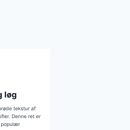
g løg
prøde tekstur af
ler. Denne ret er
n populær