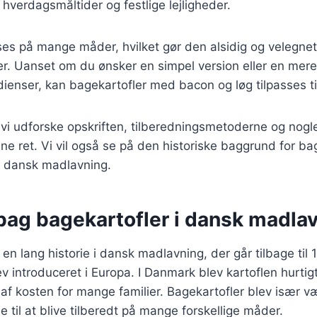
 hverdagsmåltider og festlige lejligheder.
ses på mange måder, hvilket gør den alsidig og velegnet t
. Uanset om du ønsker en simpel version eller en mere
ienser, kan bagekartofler med bacon og løg tilpasses t
il vi udforske opskriften, tilberedningsmetoderne og nogl
nne ret. Vi vil også se på den historiske baggrund for ba
i dansk madlavning.
 bag bagekartofler i dansk madla
en lang historie i dansk madlavning, der går tilbage til 
lev introduceret i Europa. I Danmark blev kartoflen hurti
l af kosten for mange familier. Bagekartofler blev især v
e til at blive tilberedt på mange forskellige måder.