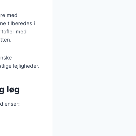
ere med
ne tilberedes i
rtofler med
tten.
anske
ige lejligheder.
g løg
dienser: