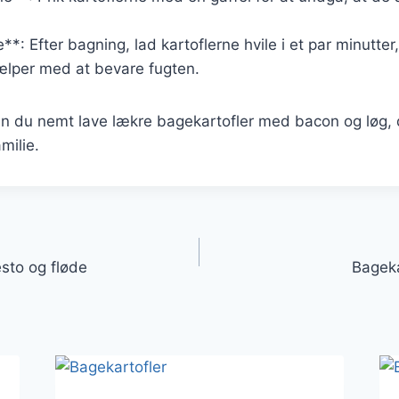
*: Efter bagning, lad kartoflerne hvile i et par minutter
ælper med at bevare fugten.
an du nemt lave lækre bagekartofler med bacon og løg, 
milie.
gation
sto og fløde
Bageka