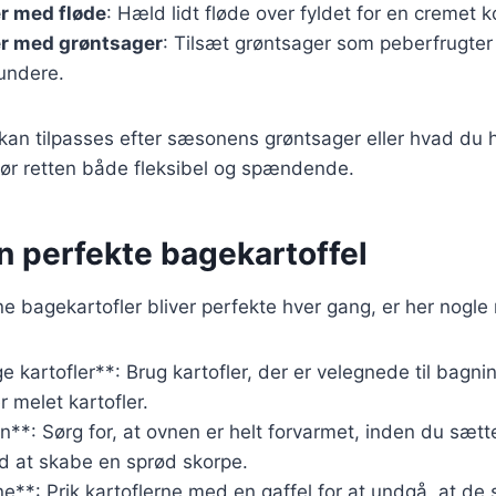
r med fløde
: Hæld lidt fløde over fyldet for en cremet k
er med grøntsager
: Tilsæt grøntsager som peberfrugter e
sundere.
 kan tilpasses efter sæsonens grøntsager eller hvad du 
gør retten både fleksibel og spændende.
en perfekte bagekartoffel
ine bagekartofler bliver perfekte hver gang, er her nogle 
e kartofler**: Brug kartofler, der er velegnede til bagni
r melet kartofler.
**: Sørg for, at ovnen er helt forvarmet, inden du sætte
d at skabe en sprød skorpe.
rne**: Prik kartoflerne med en gaffel for at undgå, at d