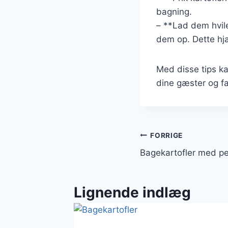
bagning.
– **Lad dem hvile*
dem op. Dette hj
Med disse tips k
dine gæster og fa
Indlægsnavi
FORRIGE
Bagekartofler med pe
Lignende indlæg