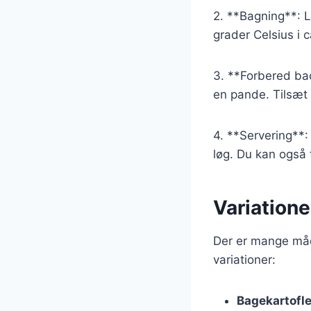
2. **Bagning**: 
grader Celsius i c
3. **Forbered ba
en pande. Tilsæt 
4. **Servering**
løg. Du kan også t
Variatione
Der er mange måd
variationer:
Bagekartofle