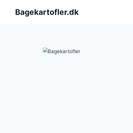
Fortsæt
Bagekartofler.dk
til
indhold