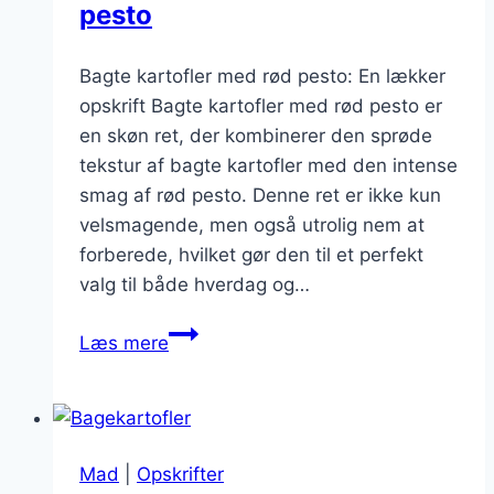
pesto
Bagte kartofler med rød pesto: En lækker
opskrift Bagte kartofler med rød pesto er
en skøn ret, der kombinerer den sprøde
tekstur af bagte kartofler med den intense
smag af rød pesto. Denne ret er ikke kun
velsmagende, men også utrolig nem at
forberede, hvilket gør den til et perfekt
valg til både hverdag og…
Bagte
Læs mere
kartofler
med
rød
pesto
Mad
|
Opskrifter