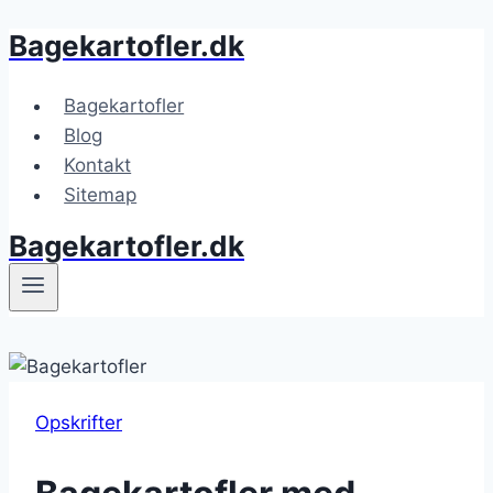
Bagekartofler.dk
Fortsæt
til
indhold
Bagekartofler
Blog
Kontakt
Sitemap
Bagekartofler.dk
Opskrifter