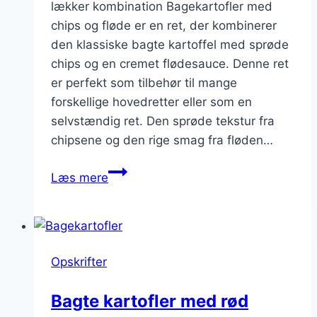
lækker kombination Bagekartofler med
chips og fløde er en ret, der kombinerer
den klassiske bagte kartoffel med sprøde
chips og en cremet flødesauce. Denne ret
er perfekt som tilbehør til mange
forskellige hovedretter eller som en
selvstændig ret. Den sprøde tekstur fra
chipsene og den rige smag fra fløden…
Bagekartofler
Læs mere
med
chips
og
fløde
Opskrifter
for
ekstra
Bagte kartofler med rød
smag