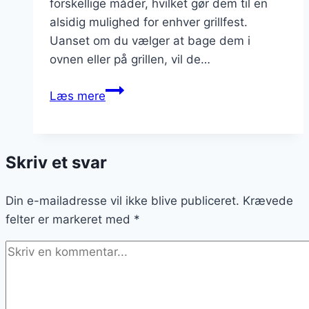
forskellige måder, hvilket gør dem til en
alsidig mulighed for enhver grillfest.
Uanset om du vælger at bage dem i
ovnen eller på grillen, vil de…
Lækre
Læs mere
bagekartofler
til
sidemad
Skriv et svar
på
grillen
Din e-mailadresse vil ikke blive publiceret.
Krævede
felter er markeret med
*