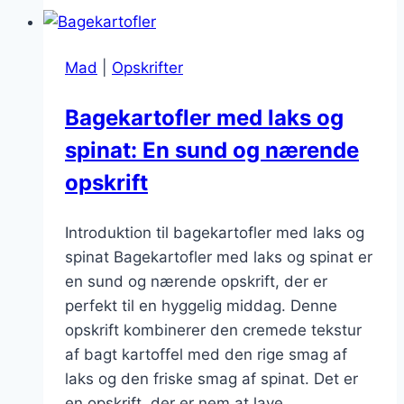
fyld:
5
smagfulde
Mad
|
Opskrifter
variationer
Bagekartofler med laks og
spinat: En sund og nærende
opskrift
Introduktion til bagekartofler med laks og
spinat Bagekartofler med laks og spinat er
en sund og nærende opskrift, der er
perfekt til en hyggelig middag. Denne
opskrift kombinerer den cremede tekstur
af bagt kartoffel med den rige smag af
laks og den friske smag af spinat. Det er
en opskrift, der er nem at lave,…