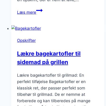
Bagekartofler
Læs mere
med
laks
og
spinat:
Opskrifter
En
sund
Lækre bagekartofler til
og
sidemad på grillen
nærende
opskrift
Lækre bagekartofler til grillmad: En
perfekt tilføjelse Bagekartofler er en
klassisk ret, der passer perfekt som
tilbehør til grillmad. De er nemme at
forberede og kan tilberedes på mange