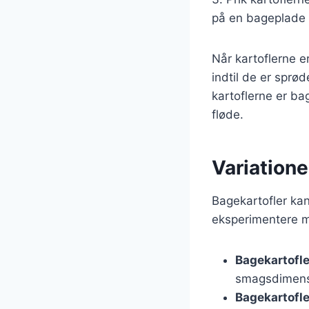
på en bageplade o
Når kartoflerne e
indtil de er sprø
kartoflerne er ba
fløde.
Variatione
Bagekartofler kan
eksperimentere m
Bagekartofl
smagsdimens
Bagekartofl