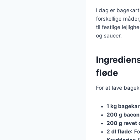
I dag er bagekart
forskellige måder
til festlige lejli
og saucer.
Ingrediens
fløde
For at lave bagek
1 kg bagekar
200 g bacon
200 g revet 
2 dl fløde
: F