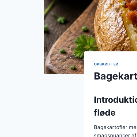
OPSKRIFTER
Bagekart
Introdukti
fløde
Bagekartofler med
smagsnuancer af 