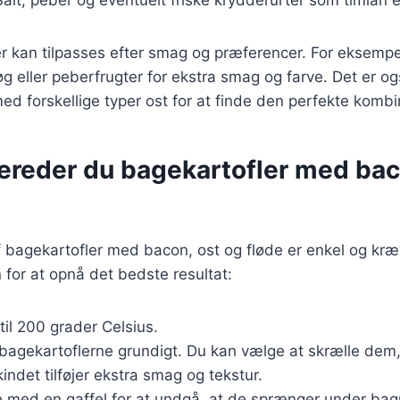
Salt, peber og eventuelt friske krydderurter som timian e
r kan tilpasses efter smag og præferencer. For eksempel
g eller peberfrugter for ekstra smag og farve. Det er og
d forskellige typer ost for at finde den perfekte kombi
bereder du bagekartofler med bac
f bagekartofler med bacon, ost og fløde er enkel og kr
in for at opnå det bedste resultat:
til 200 grader Celsius.
bagekartoflerne grundigt. Du kan vælge at skrælle dem,
indet tilføjer ekstra smag og tekstur.
rne med en gaffel for at undgå, at de sprænger under b