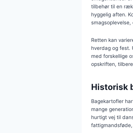
tilbehør til en r
hyggelig aften. K
smagsoplevelse, d
Retten kan varier
hverdag og fest. 
med forskellige o
opskriften, tilbe
Historisk 
Bagekartofler har
mange generatione
hurtigt vej til d
fattigmandsføde,