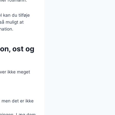
ller rosmarin.
 kan du tilføje
så muligt at
nation.
on, ost og
æver ikke meget
 men det er ikke
agningen. Læg dem