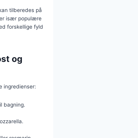
kan tilberedes på
 er især populære
ed forskellige fyld
ost og
e ingredienser:
il bagning.
.
ozzarella.