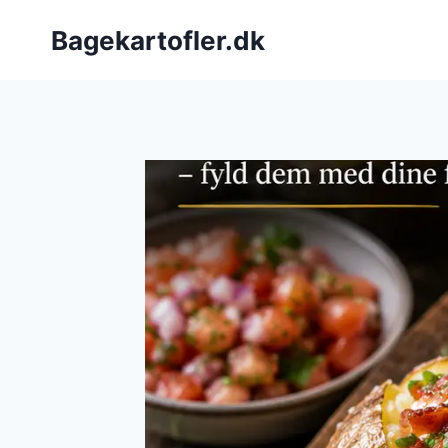
Fortsæt
Bagekartofler.dk
til
indhold