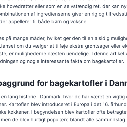
ække hovedretter eller som en selvstændig ret, der kan n
ombinationen af ingredienserne giver en rig og tilfredsst
er appellerer til både børn og voksne.
es på mange måder, hvilket gør den til en alsidig mulig
Uanset om du vælger at tilføje ekstra grøntsager eller 
ste, er mulighederne næsten uendelige. I denne artikel v
redningen og nogle interessante fakta om bagekartofler.
baggrund for bagekartofler i Da
 en lang historie i Danmark, hvor de har været en vigtig 
r. Kartoflen blev introduceret i Europa i det 16. århun
anske køkkener. I begyndelsen blev kartofler ofte betragt
 men de blev hurtigt populære blandt alle samfundslag.