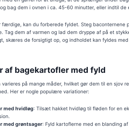
g bag dem i ovnen i ca. 45-60 minutter, eller indtil de 
r færdige, kan du forberede fyldet. Steg baconternene 
de. Tag dem af varmen og lad dem dryppe af på et stykk
gt, skæres de forsigtigt op, og indholdet kan fyldes me
r af bagekartofler med fyld
 varieres på mange måder, hvilket gør dem til en sjov re
ed. Her er nogle populære variationer:
er med hvidløg
: Tilsæt hakket hvidløg til fløden for en e
ion.
er med grøntsager
: Fyld kartoflerne med en blanding a