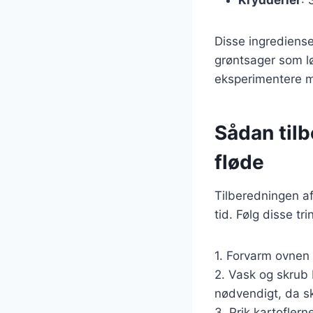
Krydderier
: 
Disse ingrediense
grøntsager som lø
eksperimentere me
Sådan til
fløde
Tilberedningen a
tid. Følg disse tr
1. Forvarm ovnen 
2. Vask og skrub 
nødvendigt, da sk
3. Prik kartofle