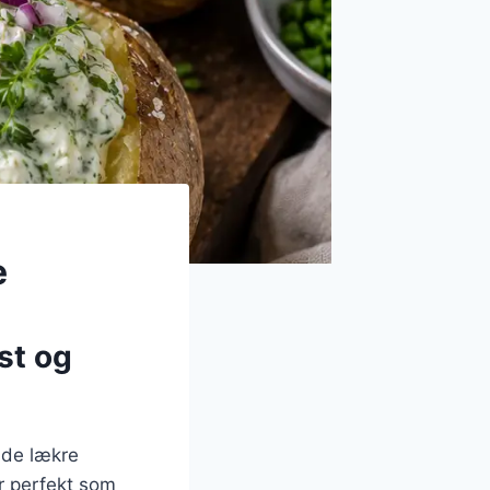
e
st og
 de lækre
r perfekt som