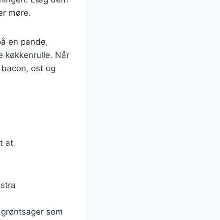
er møre.
på en pande,
e køkkenrulle. Når
d bacon, ost og
t at
kstra
f grøntsager som