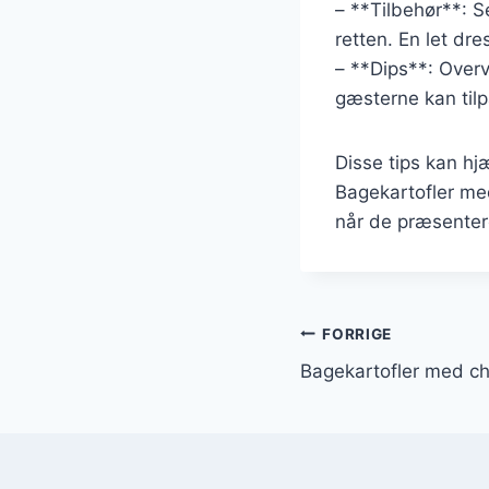
– **Tilbehør**: S
retten. En let dr
– **Dips**: Overv
gæsterne kan tilp
Disse tips kan hj
Bagekartofler med
når de præsenter
Indlægsnavi
FORRIGE
Bagekartofler med chi