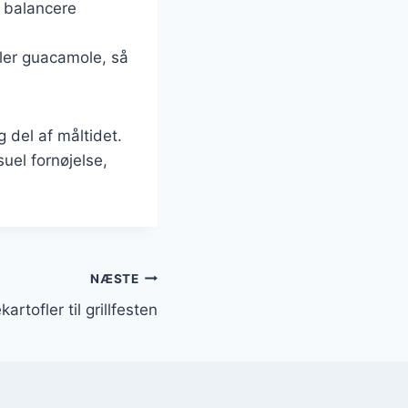
t balancere
ller guacamole, så
g del af måltidet.
uel fornøjelse,
NÆSTE
artofler til grillfesten