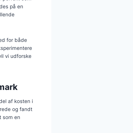
ydes på en
illende
hed for både
eksperimentere
il vi udforske
nmark
del af kosten i
drede og fandt
et som en