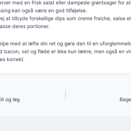
erver med en frisk salat eller dampede grøntsager for a
essing kan også være en god tilføjelse.
ej at tilbyde forskellige dips som creme fraiche, salsa e
asse deres portioner.
ælpe med at løfte din ret og gøre den til en uforglemmeli
 bacon, ost og fløde er ikke kun lækre, men også en vis
es korrekt.
gation
li og løg
Bagek