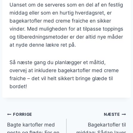
Uanset om de serveres som en del af en festlig
middag eller som en hurtig hverdagsret, er
bagekartofler med creme fraiche en sikker
vinder. Med muligheden for at tilpasse toppings
og tilberedningsmetoder er der altid nye måder
at nyde denne lækre ret på.
Så næste gang du planlægger et måltid,
overvej at inkludere bagekartofler med creme
fraiche – det vil helt sikkert bringe glæde til
bordet!
Indlægsnavigation
FORRIGE
NÆSTE
Bagte kartofler med
Bagekartofler til
pesto og fløde: For en
middag: Sådan laver