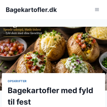
Fortsæt
Bagekartofler.dk
til
indhold
OPSKRIFTER
Bagekartofler med fyld
til fest