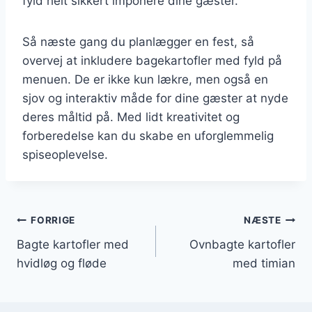
fyld helt sikkert imponere dine gæster.
Så næste gang du planlægger en fest, så
overvej at inkludere bagekartofler med fyld på
menuen. De er ikke kun lækre, men også en
sjov og interaktiv måde for dine gæster at nyde
deres måltid på. Med lidt kreativitet og
forberedelse kan du skabe en uforglemmelig
spiseoplevelse.
Indlægsnavigation
FORRIGE
NÆSTE
Bagte kartofler med
Ovnbagte kartofler
hvidløg og fløde
med timian