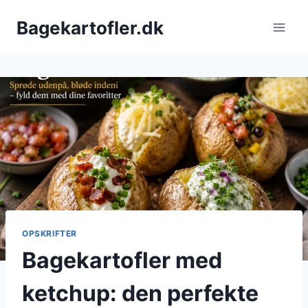
Fortsæt
Bagekartofler.dk
til
indhold
OPSKRIFTER
Bagekartofler med
ketchup: den perfekte