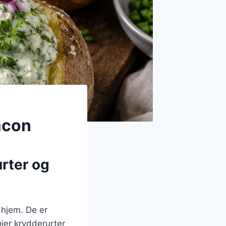
acon
urter og
 hjem. De er
øjer krydderurter