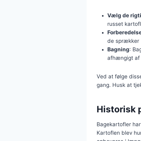
Vælg de rigt
russet kartofl
Forberedels
de sprækker 
Bagning
: Ba
afhængigt af 
Ved at følge disse
gang. Husk at tje
Historisk 
Bagekartofler har
Kartoflen blev hu