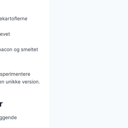
gekartoflerne
revet
bacon og smeltet
ksperimentere
en unikke version.
r
læggende