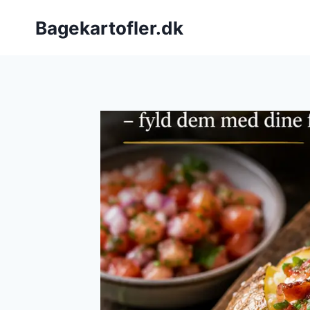
Fortsæt
Bagekartofler.dk
til
indhold