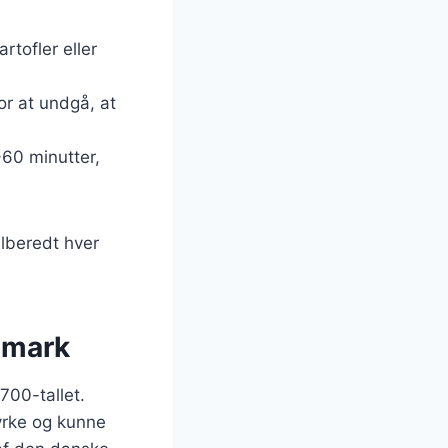
rtofler eller
or at undgå, at
-60 minutter,
ilberedt hver
nmark
700-tallet.
yrke og kunne