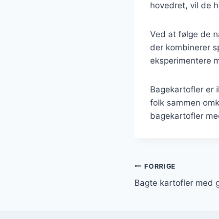
hovedret, vil de 
Ved at følge de n
der kombinerer sp
eksperimentere me
Bagekartofler er 
folk sammen omkr
bagekartofler med
Indlægsnavi
FORRIGE
Bagte kartofler med 