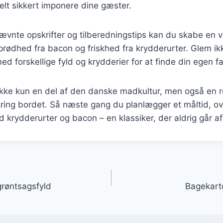
helt sikkert imponere dine gæster.
ævnte opskrifter og tilberedningstips kan du skabe en 
rødhed fra bacon og friskhed fra krydderurter. Glem ik
d forskellige fyld og krydderier for at finde din egen fa
ikke kun en del af den danske madkultur, men også en re
ing bordet. Så næste gang du planlægger et måltid, ove
 krydderurter og bacon – en klassiker, der aldrig går a
gation
grøntsagsfyld
Bagekarto