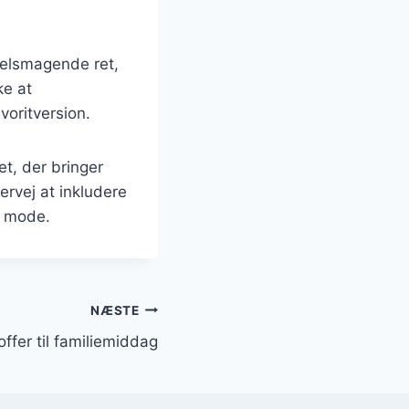
velsmagende ret,
ke at
voritversion.
t, der bringer
rvej at inkludere
f mode.
NÆSTE
ffer til familiemiddag