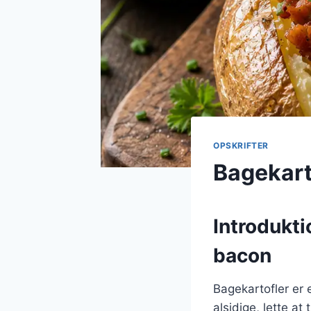
OPSKRIFTER
Bagekart
Introdukti
bacon
Bagekartofler er 
alsidige, lette at