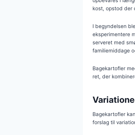
opbevares i længe
kost, opstod der 
I begyndelsen ble
eksperimentere me
serveret med smør
familiemiddage og 
Bagekartofler me
ret, der kombine
Variatione
Bagekartofler kan
forslag til variatio