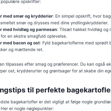
e populære opskrifter:
r med smør og krydderier
: En simpel opskrift, hvor ba
smeltet smør og drysses med dine yndlingskrydderier.
er med hvidløg og parmesan
: Tilsæt hakket hvidløg og 
for en ekstra smagfuld oplevelse.
er med bacon og ost
: Fyld bagekartoflerne med sprødt 
ækker og mættende ret.
kan tilpasses efter smag og præferencer. Du kan også e
yper ost, krydderurter og grøntsager for at skabe din eg
ngstips til perfekte bagekartofle
dste bagekartofler er det vigtigt at følge nogle grund
. Her er nogle nøglepunkter: