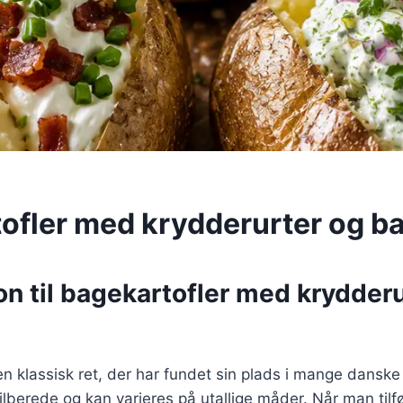
ofler med krydderurter og b
on til bagekartofler med krydder
en klassisk ret, der har fundet sin plads i mange danske
 tilberede og kan varieres på utallige måder. Når man tilf