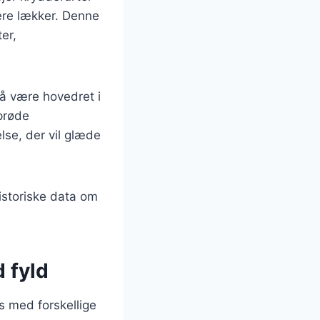
ere lækker. Denne
ter,
så være hovedret i
sprøde
se, der vil glæde
historiske data om
 fyld
s med forskellige