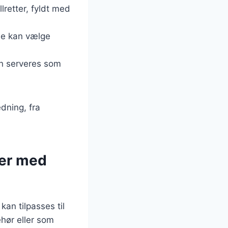
llretter, fyldt med
rne kan vælge
an serveres som
edning, fra
ler med
an tilpasses til
hør eller som