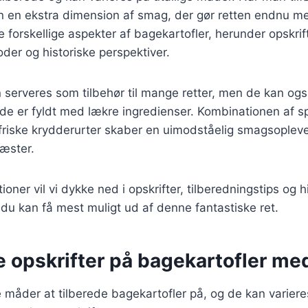
n en ekstra dimension af smag, der gør retten endnu m
ke forskellige aspekter af bagekartofler, herunder opskrif
der og historiske perspektiver.
 serveres som tilbehør til mange retter, men de kan og
r de er fyldt med lækre ingredienser. Kombinationen af 
friske krydderurter skaber en uimodståelig smagsoplevel
gæster.
ioner vil vi dykke ned i opskrifter, tilberedningstips og 
 du kan få mest muligt ud af denne fantastiske ret.
e opskrifter på bagekartofler med
måder at tilberede bagekartofler på, og de kan variere