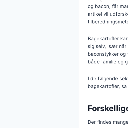
og bacon, får ma
artikel vil udfors
tilberedningsmeto
Bagekartofler kan
sig selv, især nå
baconstykker og 
både familie og 
I de følgende sekt
bagekartofler, så
Forskellig
Der findes mange 