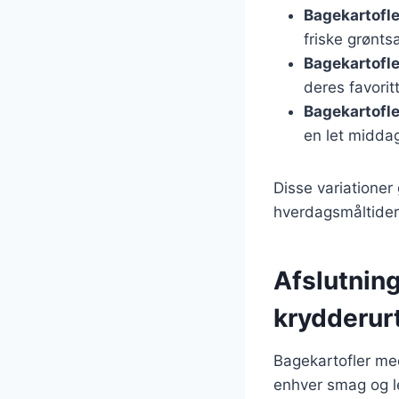
Bagekartofler
friske grønts
Bagekartofler
deres favoritt
Bagekartofle
en let midda
Disse variationer 
hverdagsmåltider
Afslutnin
krydderur
Bagekartofler med
enhver smag og l