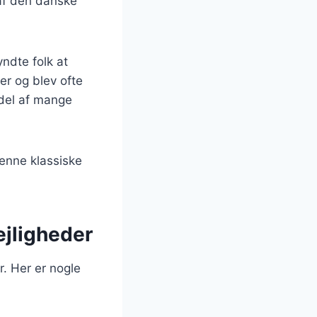
 af den danske
ndte folk at
er og blev ofte
 del af mange
enne klassiske
lejligheder
r. Her er nogle