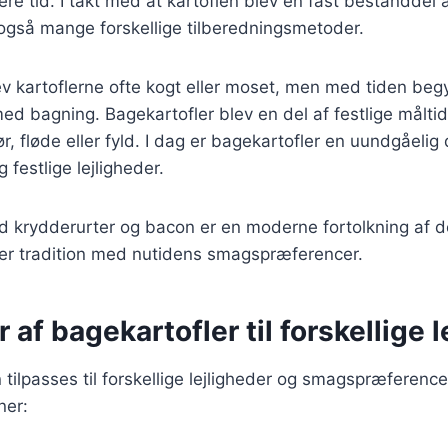
re tid. I takt med at kartoflen blev en fast bestanddel
også mange forskellige tilberedningsmetoder.
v kartoflerne ofte kogt eller moset, men med tiden begy
d bagning. Bagekartofler blev en del af festlige måltid
, fløde eller fyld. I dag er bagekartofler en uundgåelig
festlige lejligheder.
d krydderurter og bacon er en moderne fortolkning af d
rer tradition med nutidens smagspræferencer.
r af bagekartofler til forskellige 
 tilpasses til forskellige lejligheder og smagspræference
ner: