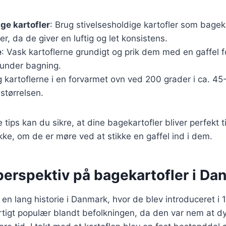
ige kartofler
: Brug stivelsesholdige kartofler som bageka
er, da de giver en luftig og let konsistens.
e
: Vask kartoflerne grundigt og prik dem med en gaffel f
under bagning.
g kartoflerne i en forvarmet ovn ved 200 grader i ca. 45
størrelsen.
 tips kan du sikre, at dine bagekartofler bliver perfekt t
kke, om de er møre ved at stikke en gaffel ind i dem.
perspektiv på bagekartofler i Da
 en lang historie i Danmark, hvor de blev introduceret i 1
rtigt populær blandt befolkningen, da den var nem at d