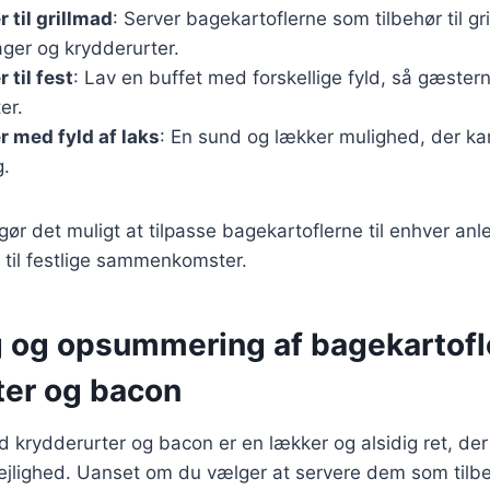
 til grillmad
: Server bagekartoflerne som tilbehør til gri
ager og krydderurter.
 til fest
: Lav en buffet med forskellige fyld, så gæste
er.
r med fyld af laks
: En sund og lækker mulighed, der k
g.
gør det muligt at tilpasse bagekartoflerne til enhver anl
 til festlige sammenkomster.
g og opsummering af bagekartof
ter og bacon
 krydderurter og bacon er en lækker og alsidig ret, der k
ejlighed. Uanset om du vælger at servere dem som tilbe