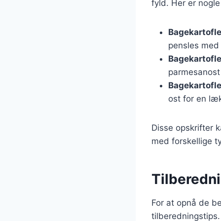
fyld. Her er nogl
Bagekartofle
pensles med 
Bagekartofl
parmesanost 
Bagekartofl
ost for en l
Disse opskrifter 
med forskellige t
Tilberedni
For at opnå de be
tilberedningstips