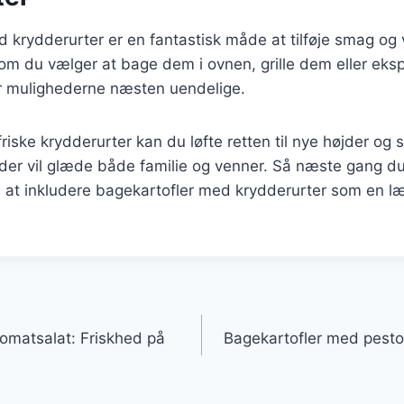
 krydderurter er en fantastisk måde at tilføje smag og va
 om du vælger at bage dem i ovnen, grille dem eller ek
 er mulighederne næsten uendelige.
friske krydderurter kan du løfte retten til nye højder og
der vil glæde både familie og venner. Så næste gang d
j at inkludere bagekartofler med krydderurter som en læ
gation
tomatsalat: Friskhed på
Bagekartofler med pesto