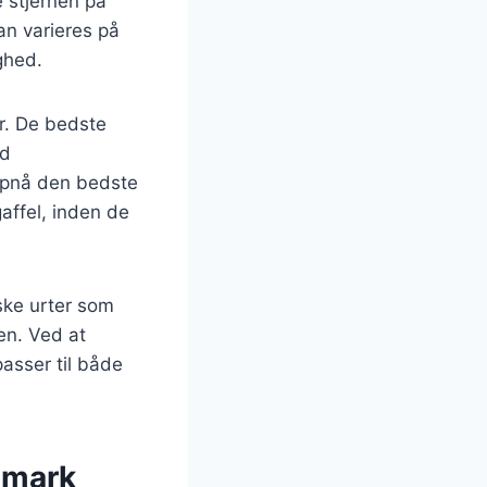
 stjernen på
an varieres på
ighed.
er. De bedste
od
 opnå den bedste
affel, inden de
iske urter som
ten. Ved at
asser til både
nmark