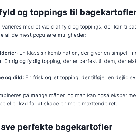
yld og toppings til bagekartofle
 varieres med et væld af fyld og toppings, der kan tilp
le af de mest populære muligheder:
dderier
: En klassisk kombination, der giver en simpel, 
n
: En rig og fyldig topping, der er perfekt til dem, der els
e og dild
: En frisk og let topping, der tilføjer en dejlig s
kombineres på mange måder, og man kan også eksperim
pe eller kød for at skabe en mere mættende ret.
t lave perfekte bagekartofler