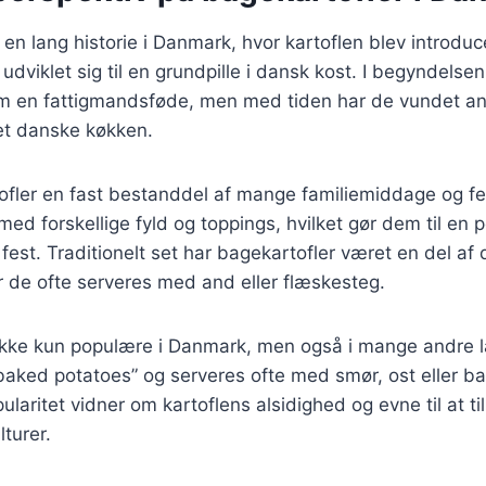
en lang historie i Danmark, hvor kartoflen blev introduce
dviklet sig til en grundpille i dansk kost. I begyndelsen
om en fattigmandsføde, men med tiden har de vundet a
det danske køkken.
ofler en fast bestanddel af mange familiemiddage og fest
ed forskellige fyld og toppings, hvilket gør dem til en p
est. Traditionelt set har bagekartofler været en del af
 de ofte serveres med and eller flæskesteg.
 ikke kun populære i Danmark, men også i mange andre 
aked potatoes” og serveres ofte med smør, ost eller b
ularitet vidner om kartoflens alsidighed og evne til at ti
turer.