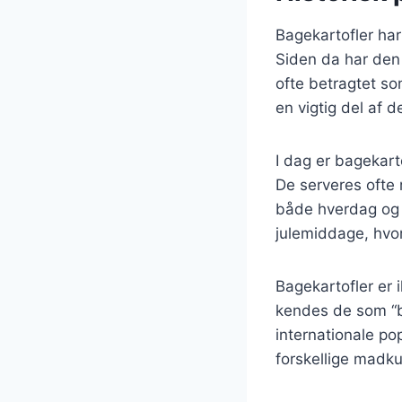
Bagekartofler har 
Siden da har den u
ofte betragtet s
en vigtig del af 
I dag er bagekart
De serveres ofte m
både hverdag og f
julemiddage, hvor
Bagekartofler er
kendes de som “b
internationale pop
forskellige madkul