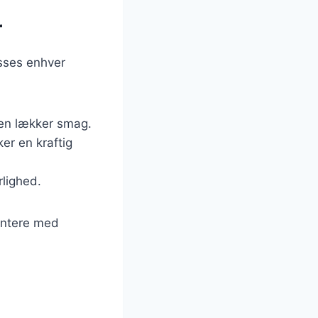
r
asses enhver
men lækker smag.
ker en kraftig
yrlighed.
entere med