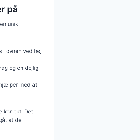
er på
en unik
s i ovnen ved høj
smag og en dejlig
, hjælper med at
e korrekt. Det
gå, at de