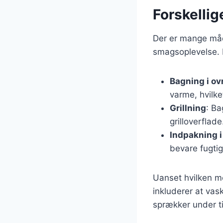
Forskellig
Der er mange måd
smagsoplevelse. 
Bagning i ov
varme, hvilke
Grillning
: Ba
grilloverflade
Indpakning i 
bevare fugti
Uanset hvilken me
inkluderer at vas
sprækker under t