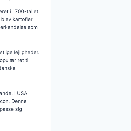
ret i 1700-tallet.
 blev kartofler
nerkendelse som
lige lejligheder.
opulær ret til
 danske
lande. I USA
acon. Denne
lpasse sig