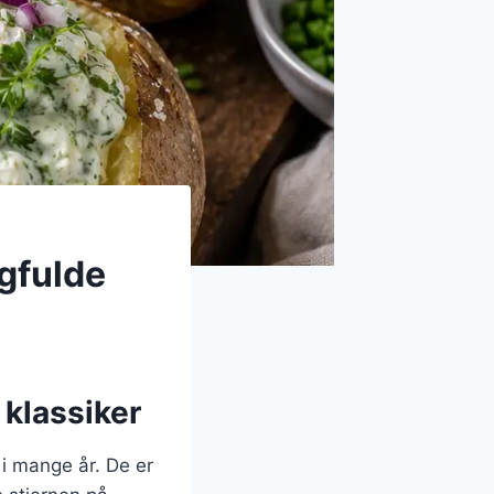
gfulde
 klassiker
 i mange år. De er