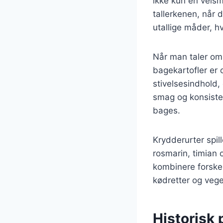
ikke kun en velsm
tallerkenen, når 
utallige måder, hv
Når man taler om 
bagekartofler er o
stivelsesindhold,
smag og konsisten
bages.
Krydderurter spill
rosmarin, timian o
kombinere forskel
kødretter og vege
Historisk 