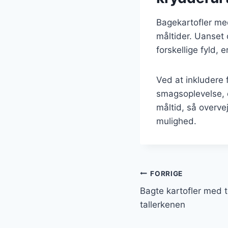
Bagekartofler med
måltider. Uanset
forskellige fyld,
Ved at inkludere 
smagsoplevelse, 
måltid, så overve
mulighed.
Indlægsnavi
FORRIGE
Bagte kartofler med 
tallerkenen