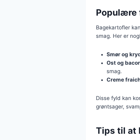
Populære f
Bagekartofler kan
smag. Her er nog
Smør og kry
Ost og baco
smag.
Creme fraich
Disse fyld kan 
grøntsager, svam
Tips til a