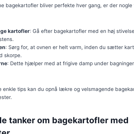
ine bagekartofler bliver perfekte hver gang, er der nogle 
ige kartofler
: Gå efter bagekartofler med en høj stivels
stens.
en
: Sørg for, at ovnen er helt varm, inden du sætter kart
d skorpe.
rne
: Dette hjælper med at frigive damp under bagningen 
e enkle tips kan du opnå lækre og velsmagende bagekarto
ster.
de tanker om bagekartofler med
ter