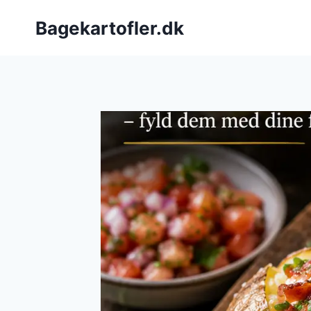
Fortsæt
Bagekartofler.dk
til
indhold