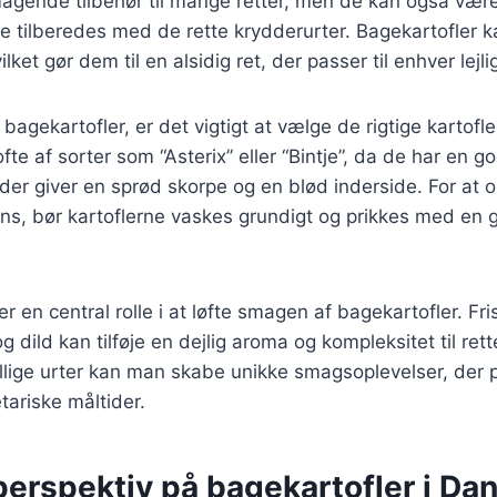
agende tilbehør til mange retter, men de kan også være
de tilberedes med de rette krydderurter. Bagekartofler k
ilket gør dem til en alsidig ret, der passer til enhver lejl
bagekartofler, er det vigtigt at vælge de rigtige kartofl
fte af sorter som “Asterix” eller “Bintje”, da de har en g
 der giver en sprød skorpe og en blød inderside. For at
s, bør kartoflerne vaskes grundigt og prikkes med en g
er en central rolle i at løfte smagen af bagekartofler. Fr
g dild kan tilføje en dejlig aroma og kompleksitet til ret
lige urter kan man skabe unikke smagsoplevelser, der p
tariske måltider.
perspektiv på bagekartofler i Da