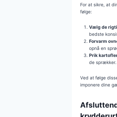
For at sikre, at d
følge:
Vælg de rigt
bedste konsi
Forvarm ovn
opnå en sprø
Prik kartofle
de sprækker.
Ved at følge diss
imponere dine gæ
Afslutten
krydderur