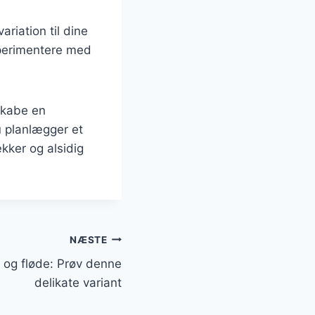
riation til dine
sperimentere med
 skabe en
u planlægger et
kker og alsidig
NÆSTE
 og fløde: Prøv denne
delikate variant