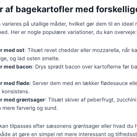
r af bagekartofler med forskellig
varieres på utallige måder, hvilket gør dem til en ideel re
d. Her er nogle populære variationer, du kan overveje:
r med ost
: Tilsæt revet cheddar eller mozzarella, når ka
ge, og lad osten smelte.
er med bacon
: Drys sprødt bacon over kartoflerne før b
r med fløde
: Server dem med en lækker flødesauce elle
 konsistens.
er med grøntsager
: Tilsæt skiver af peberfrugt, zucchin
n mere farverig og sund.
 kan tilpasses efter sæsonens grøntsager eller hvad du
måde at gøre en simpel ret mere interessant og tilfredsst