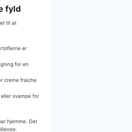
e fyld
t til at
rtoflerne er
agning for en
r creme fraiche
i eller svampe for
 har hjemme. Det
illende.