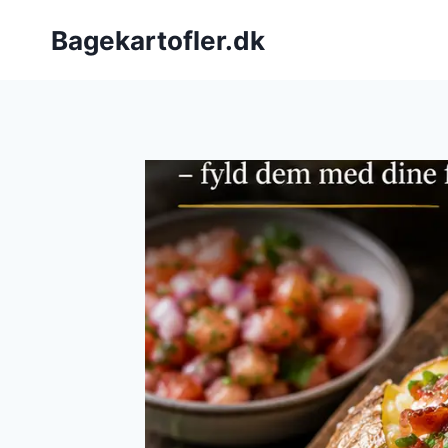
Fortsæt
Bagekartofler.dk
til
indhold