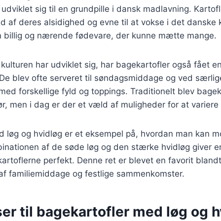
udviklet sig til en grundpille i dansk madlavning. Kartofl
 af deres alsidighed og evne til at vokse i det danske 
n billig og nærende fødevare, der kunne mætte mange.
kulturen har udviklet sig, har bagekartofler også fået en
. De blev ofte serveret til søndagsmiddage og ved særlige
med forskellige fyld og toppings. Traditionelt blev bagek
, men i dag er der et væld af muligheder for at variere 
d løg og hvidløg er et eksempel på, hvordan man kan m
binationen af de søde løg og den stærke hvidløg giver 
artoflerne perfekt. Denne ret er blevet en favorit blan
l af familiemiddage og festlige sammenkomster.
er til bagekartofler med løg og h