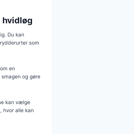
 hvidløg
ig. Du kan
e krydderurter som
åsom en
il smagen og gøre
rne kan vælge
, hvor alle kan