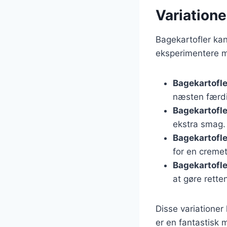
Variatione
Bagekartofler kan 
eksperimentere me
Bagekartofle
næsten færdi
Bagekartofl
ekstra smag.
Bagekartofle
for en cremet
Bagekartofl
at gøre rette
Disse variationer
er en fantastisk 