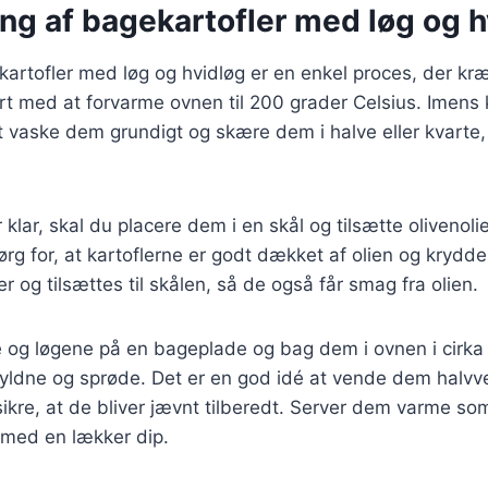
ng af bagekartofler med løg og h
kartofler med løg og hvidløg er en enkel proces, der kr
rt med at forvarme ovnen til 200 grader Celsius. Imens
t vaske dem grundigt og skære dem i halve eller kvarte,
 klar, skal du placere dem i en skål og tilsætte olivenoli
ørg for, at kartoflerne er godt dækket af olien og krydd
r og tilsættes til skålen, så de også får smag fra olien.
e og løgene på en bageplade og bag dem i ovnen i cirka
r gyldne og sprøde. Det er en god idé at vende dem halv
sikre, at de bliver jævnt tilberedt. Server dem varme som
med en lækker dip.