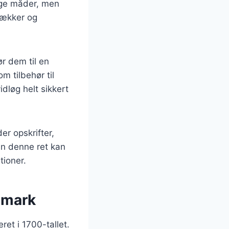
lige måder, men
lækker og
ør dem til en
m tilbehør til
dløg helt sikkert
er opskrifter,
an denne ret kan
tioner.
nmark
ret i 1700-tallet.