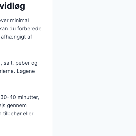
vidløg
æver minimal
 kan du forberede
 afhængigt af
e, salt, peber og
erierne. Løgene
 30-40 minutter,
vejs gennem
 tilbehør eller