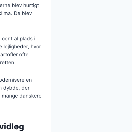
erne blev hurtigt
klima. De blev
 central plads i
 lejligheder, hvor
artofler ofte
retten.
odernisere en
en dybde, der
dt mange danskere
vidløg