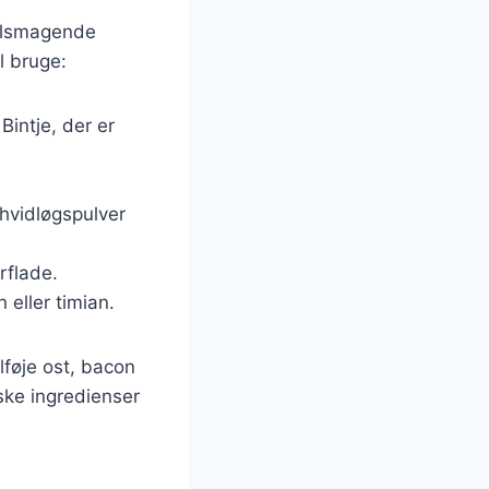
velsmagende
l bruge:
Bintje, der er
 hvidløgspulver
rflade.
 eller timian.
lføje ost, bacon
iske ingredienser