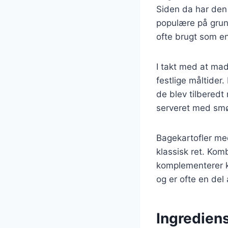
Siden da har den 
populære på grund
ofte brugt som e
I takt med at mad
festlige måltider
de blev tilberedt 
serveret med smør
Bagekartofler me
klassisk ret. Kom
komplementerer k
og er ofte en de
Ingrediens