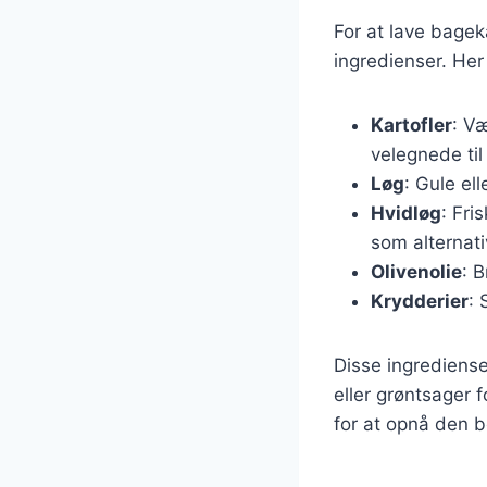
For at lave bage
ingredienser. Her
Kartofler
: Væ
velegnede til
Løg
: Gule ell
Hvidløg
: Fri
som alternati
Olivenolie
: 
Krydderier
: 
Disse ingrediense
eller grøntsager f
for at opnå den 