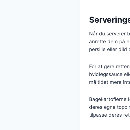
Serverings
Når du serverer b
anrette dem på en 
persille eller dild
For at gøre rett
hvidløgssauce ell
måltidet mere int
Bagekartoflerne 
deres egne topping
tilpasse deres re