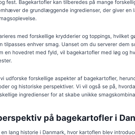
og fest. Bagekartofler kan tilberedes på mange forskel
remhæver de grundlæggende ingredienser, der giver en 
 smagsoplevelse.
arieres med forskellige krydderier og toppings, hvilket g
kan tilpasses enhver smag. Uanset om du serverer dem so
om en hovedret med fyld, vil bagekartofler med løg og hvi
ster.
l vi udforske forskellige aspekter af bagekartofler, herund
der og historiske perspektiver. Vi vil også se på, hvord
skellige ingredienser for at skabe unikke smagskombina
perspektiv på bagekartofler i Da
en lang historie i Danmark, hvor kartoflen blev introduce