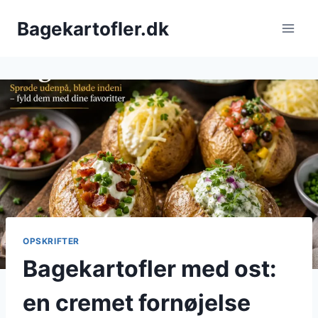
Fortsæt
Bagekartofler.dk
til
indhold
OPSKRIFTER
Bagekartofler med ost:
en cremet fornøjelse