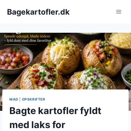
Fortsæt
Bagekartofler.dk
til
indhold
MAD
|
OPSKRIFTER
Bagte kartofler fyldt
med laks for