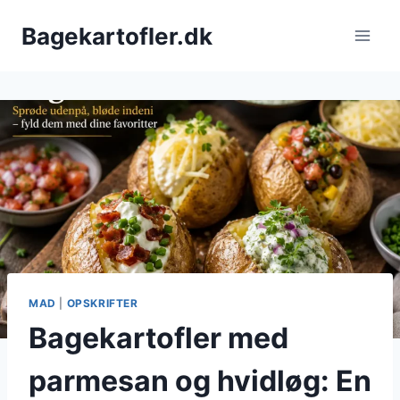
Fortsæt
Bagekartofler.dk
til
indhold
MAD
|
OPSKRIFTER
Bagekartofler med
parmesan og hvidløg: En