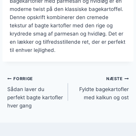
Bagekartofler med parmesan og hvidløg er en
moderne twist på den klassiske bagekartoffel.
Denne opskrift kombinerer den cremede
tekstur af bagte kartofler med den rige og
krydrede smag af parmesan og hvidløg. Det er
en lækker og tilfredsstillende ret, der er perfekt
til enhver lejlighed.
Indlægsnavigation
FORRIGE
NÆSTE
Sådan laver du
Fyldte bagekartofler
perfekt bagte kartofler
med kalkun og ost
hver gang