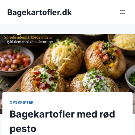
Fortsæt
Bagekartofler.dk
til
indhold
OPSKRIFTER
Bagekartofler med rød
pesto