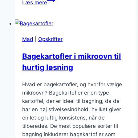
Læs mere
med
smør
og
hvidløg
Mad
|
Opskrifter
til
ekstra
Bagekartofler i mikroovn til
smag
hurtig løsning
Hvad er bagekartofler, og hvorfor vælge
mikroovn? Bagekartofler er en type
kartoffel, der er ideel til bagning, da de
har en høj stivelsesindhold, hvilket giver
en let og luftig konsistens, når de
tilberedes. De mest populære sorter til
bagning inkluderer bagekartofler som