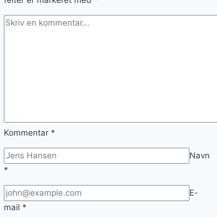
felter er markeret med
*
Kommentar
*
Navn
*
E-
mail
*