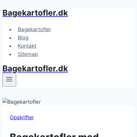
Bagekartofler.dk
Fortsæt
til
indhold
Bagekartofler
Blog
Kontakt
Sitemap
Bagekartofler.dk
Opskrifter