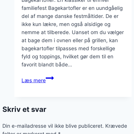
Bagekartofler: En klassiker til enhver
familiefest Bagekartofler er en uundgåelig
del af mange danske festmåltider. De er
ikke kun lækre, men også alsidige og
nemme at tilberede. Uanset om du vælger
at bage dem i ovnen eller på grillen, kan
bagekartofler tilpasses med forskellige
fyld og toppings, hvilket gør dem til en
favorit blandt både…
Bagekartofler
Læs mere
til
familiefest:
inspirerende
Skriv et svar
opskrifter
Din e-mailadresse vil ikke blive publiceret.
Krævede