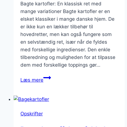
Bagte kartofler: En klassisk ret med
mange variationer Bagte kartofler er en
elsket klassiker i mange danske hjem. De
er ikke kun en lækker tilbehør til
hovedretter, men kan også fungere som
en selvstændig ret, især når de fyldes
med forskellige ingredienser. Den enkle
tilberedning og muligheden for at tilpasse
dem med forskellige toppings gør…
Bagte
Læs mere
kartofler
med
dild
og
Opskrifter
creme
fraiche