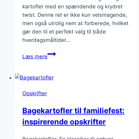
kartofler med en spændende og krydret
twist. Denne ret er ikke kun velsmagende,
men også utrolig nem at forberede, hvilket
gør den til et perfekt valg til både
hverdagsmåltider…
Bagte
Læs mere
kartofler
med
feta
og
Opskrifter
chili:
En
Bagekartofler til familiefest:
spændende
inspirerende opskrifter
twist