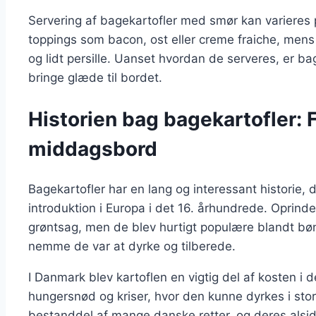
Servering af bagekartofler med smør kan varieres 
toppings som bacon, ost eller creme fraiche, men
og lidt persille. Uanset hvordan de serveres, er bag
bringe glæde til bordet.
Historien bag bagekartofler: F
middagsbord
Bagekartofler har en lang og interessant historie, d
introduktion i Europa i det 16. århundrede. Oprinde
grøntsag, men de blev hurtigt populære blandt bø
nemme de var at dyrke og tilberede.
I Danmark blev kartoflen en vigtig del af kosten i 
hungersnød og kriser, hvor den kunne dyrkes i sto
bestanddel af mange danske retter, og deres alsid