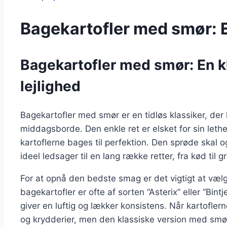
Bagekartofler med smør: E
Bagekartofler med smør: En kla
lejlighed
Bagekartofler med smør er en tidløs klassiker, de
middagsborde. Den enkle ret er elsket for sin leth
kartoflerne bages til perfektion. Den sprøde skal o
ideel ledsager til en lang række retter, fra kød til g
For at opnå den bedste smag er det vigtigt at vælg
bagekartofler er ofte af sorten “Asterix” eller “Bintj
giver en luftig og lækker konsistens. Når kartofler
og krydderier, men den klassiske version med smør 