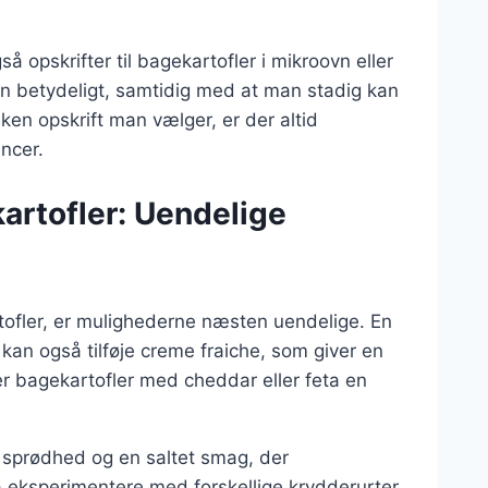
å opskrifter til bagekartofler i mikroovn eller
en betydeligt, samtidig med at man stadig kan
en opskrift man vælger, er der altid
encer.
kartofler: Uendelige
rtofler, er mulighederne næsten uendelige. En
kan også tilføje creme fraiche, som giver en
 er bagekartofler med cheddar eller feta en
n sprødhed og en saltet smag, der
 eksperimentere med forskellige krydderurter