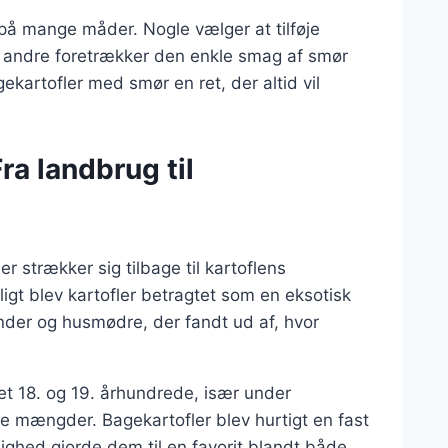
på mange måder. Nogle vælger at tilføje
s andre foretrækker den enkle smag af smør
ekartofler med smør en ret, der altid vil
ra landbrug til
er strækker sig tilbage til kartoflens
ligt blev kartofler betragtet som en eksotisk
nder og husmødre, der fandt ud af, hvor
det 18. og 19. århundrede, især under
re mængder. Bagekartofler blev hurtigt en fast
ighed gjorde dem til en favorit blandt både