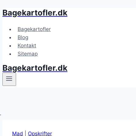
Bagekartofler.dk
Fortsæt
til
indhold
Bagekartofler
Blog
Kontakt
Sitemap
Bagekartofler.dk
Mad
|
Opskrifter