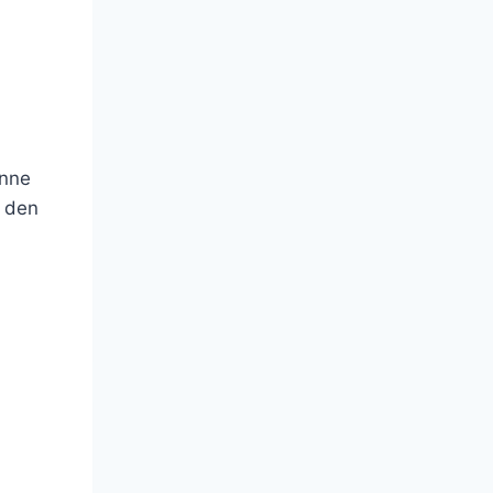
enne
r den