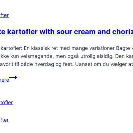
fter
e kartofler with sour cream and chori
kartofler: En klassisk ret med mange variationer Bagte 
 ikke kun velsmagende, men også utrolig alsidig. Den kan
 favorit til både hverdag og fest. Uanset om du vælger
Bagte
mere
kartofler
with
sour
cream
and
fter
chorizo