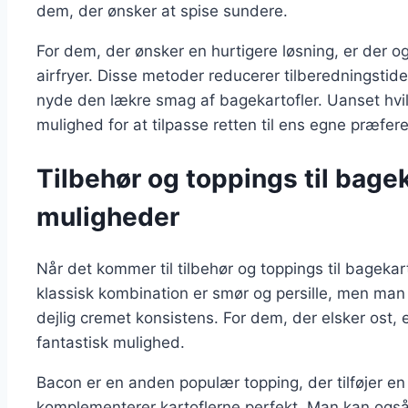
dem, der ønsker at spise sundere.
For dem, der ønsker en hurtigere løsning, er der ogs
airfryer. Disse metoder reducerer tilberedningstid
nyde den lækre smag af bagekartofler. Uanset hvilk
mulighed for at tilpasse retten til ens egne præfer
Tilbehør og toppings til bage
muligheder
Når det kommer til tilbehør og toppings til bageka
klassisk kombination er smør og persille, men man 
dejlig cremet konsistens. For dem, der elsker ost,
fantastisk mulighed.
Bacon er en anden populær topping, der tilføjer e
komplementerer kartoflerne perfekt. Man kan også