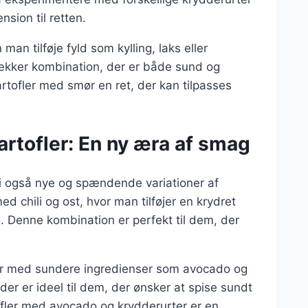
nsion til retten.
man tilføje fyld som kylling, laks eller
 lækker kombination, der er både sund og
ofler med smør en ret, der kan tilpasses
rtofler: En ny æra af smag
vi også nye og spændende variationer af
d chili og ost, hvor man tilføjer en krydret
. Denne kombination er perfekt til dem, der
ler med sundere ingredienser som avocado og
r er ideel til dem, der ønsker at spise sundt
ler med avocado og krydderurter er en