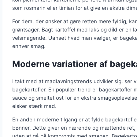
som rosmarin eller timian for at give en ekstra dime
For dem, der ønsker at gøre retten mere fyldig, kan 
grøntsager. Bagt kartoffel med laks og dild er en
velsmagende. Uanset hvad man vælger, er bagekart
enhver smag.
Moderne variationer af bageka
I takt med at madlavningstrends udvikler sig, ser 
bagekartofler. En populær trend er bagekartofler me
sauce og smeltet ost for en ekstra smagsoplevelse
elsker stærk mad.
En anden moderne tilgang er at fylde bagekartof
bønner. Dette giver en nærende og mættende ret, de
uden at gå på kompromis med smagen. Bagekartof