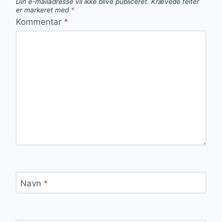
Din e-mailadresse vil ikke blive publiceret.
Krævede felter
er markeret med
*
Kommentar
*
Navn
*