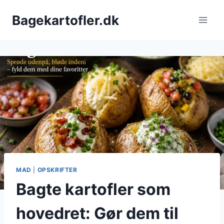
Fortsæt
Bagekartofler.dk
til
indhold
MAD
|
OPSKRIFTER
Bagte kartofler som
hovedret: Gør dem til