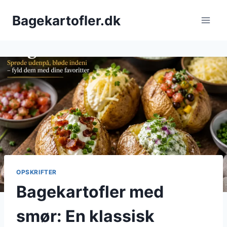
Fortsæt
Bagekartofler.dk
til
indhold
OPSKRIFTER
Bagekartofler med
smør: En klassisk