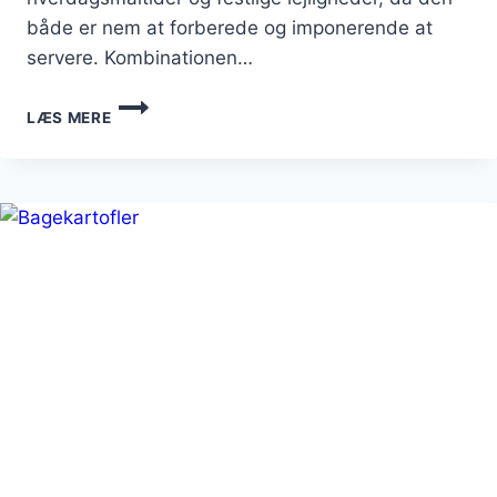
både er nem at forberede og imponerende at
servere. Kombinationen…
BAKET
LÆS MERE
CARTOFFEL
MED
REJER
OG
HVIDLØG
FOR
FEST