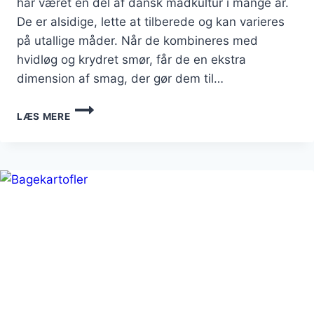
har været en del af dansk madkultur i mange år.
De er alsidige, lette at tilberede og kan varieres
på utallige måder. Når de kombineres med
hvidløg og krydret smør, får de en ekstra
dimension af smag, der gør dem til…
BAGEKARTOFLER
LÆS MERE
MED
HVIDLØG
OG
KRYDRET
SMØR