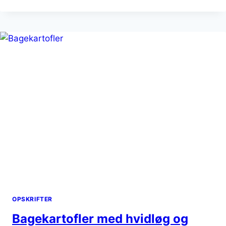
FLØDESKUM
OG
BØNNER
OPSKRIFTER
Bagekartofler med hvidløg og