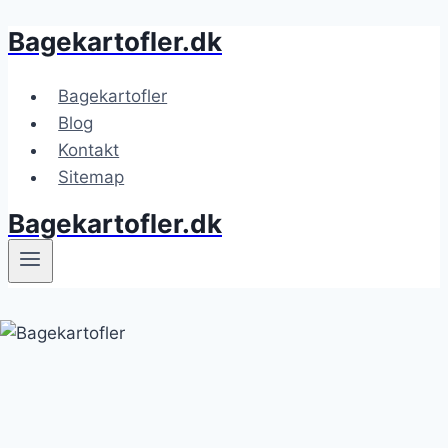
Bagekartofler.dk
Fortsæt
til
indhold
Bagekartofler
Blog
Kontakt
Sitemap
Bagekartofler.dk