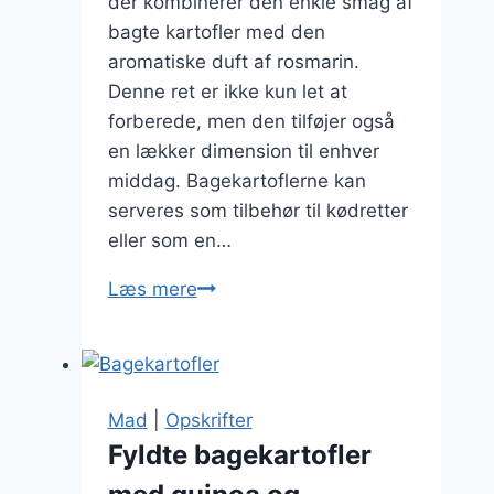
der kombinerer den enkle smag af
bagte kartofler med den
aromatiske duft af rosmarin.
Denne ret er ikke kun let at
forberede, men den tilføjer også
en lækker dimension til enhver
middag. Bagekartoflerne kan
serveres som tilbehør til kødretter
eller som en…
Bagekartofler
Læs mere
med
rosmarin:
klassisk
og
Mad
|
Opskrifter
lækkert
Fyldte bagekartofler