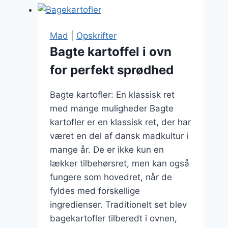
med
quinoa
og
Mad
|
Opskrifter
grøntsager
Bagte kartoffel i ovn
for perfekt sprødhed
Bagte kartofler: En klassisk ret
med mange muligheder Bagte
kartofler er en klassisk ret, der har
været en del af dansk madkultur i
mange år. De er ikke kun en
lækker tilbehørsret, men kan også
fungere som hovedret, når de
fyldes med forskellige
ingredienser. Traditionelt set blev
bagekartofler tilberedt i ovnen,