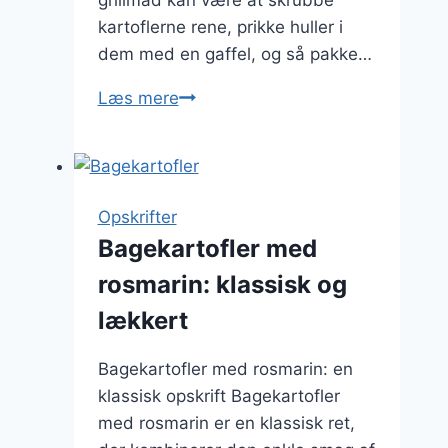
grillmad kan være at skrubbe
kartoflerne rene, prikke huller i
dem med en gaffel, og så pakke…
Bagekartofler
Læs mere
til
grillmad:
Lette
og
Opskrifter
lækre
Bagekartofler med
tilbehør
rosmarin: klassisk og
lækkert
Bagekartofler med rosmarin: en
klassisk opskrift Bagekartofler
med rosmarin er en klassisk ret,