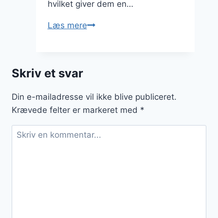
hvilket giver dem en…
Bagte
Læs mere
kartoffel
i
ovn
Skriv et svar
for
perfekt
Din e-mailadresse vil ikke blive publiceret.
sprødhed
Krævede felter er markeret med
*