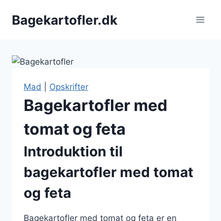
Fortsæt
Bagekartofler.dk
til
indhold
Mad
|
Opskrifter
Bagekartofler med
tomat og feta
Introduktion til
bagekartofler med tomat
og feta
Bagekartofler med tomat og feta er en