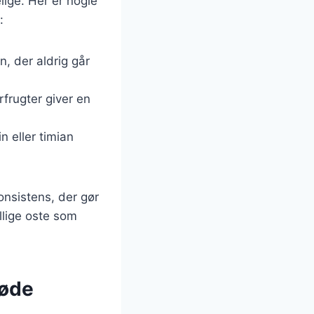
lige. Her er nogle
:
n, der aldrig går
rfrugter giver en
n eller timian
nsistens, der gør
lige oste som
løde