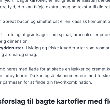
l fyld til bagte kartofler, er mulighederne næsten uende
e fyld, der kan tilføje ekstra smag og tekstur til din ret
t
: Sprødt bacon og smeltet ost er en klassisk kombinatio
 Tilsætning af grøntsager som spinat, broccoli eller pebe
erig dimension.
rydderurter
: Hvidløg og friske krydderurter som rosmari
ejlig aroma og smag.
ombineres med fløde for at skabe en lækker og cremet ko
e indbydende. Du kan også eksperimentere med forskel
er parmesan for at finde din favoritkombination.
forslag til bagte kartofler med f