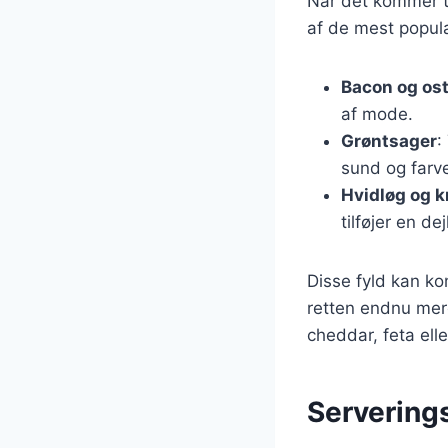
Når det kommer ti
af de mest populær
Bacon og os
af mode.
Grøntsager
:
sund og farv
Hvidløg og k
tilføjer en d
Disse fyld kan k
retten endnu mer
cheddar, feta ell
Serverings