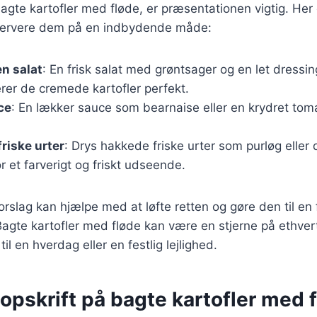
gte kartofler med fløde, er præsentationen vigtig. Her er
servere dem på en indbydende måde:
n salat
: En frisk salat med grøntsager og en let dressin
er de cremede kartofler perfekt.
ce
: En lækker sauce som bearnaise eller en krydret tom
riske urter
: Drys hakkede friske urter som purløg eller 
or et farverigt og friskt udseende.
orslag kan hjælpe med at løfte retten og gøre den til en 
Bagte kartofler med fløde kan være en stjerne på ethve
il en hverdag eller en festlig lejlighed.
opskrift på bagte kartofler med 