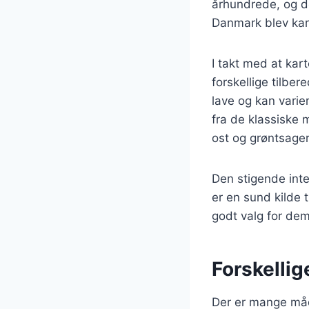
århundrede, og de
Danmark blev karto
I takt med at ka
forskellige tilber
lave og kan varie
fra de klassiske 
ost og grøntsager
Den stigende inte
er en sund kilde t
godt valg for dem
Forskellig
Der er mange måde