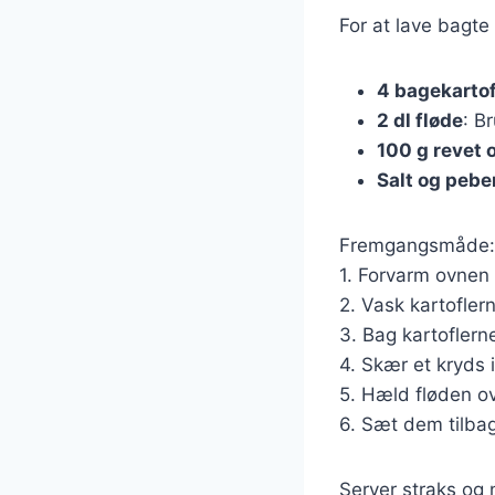
For at lave bagte
4 bagekartof
2 dl fløde
: B
100 g revet 
Salt og pebe
Fremgangsmåde:
1. Forvarm ovnen 
2. Vask kartofler
3. Bag kartoflerne
4. Skær et kryds 
5. Hæld fløden ov
6. Sæt dem tilbag
Server straks og