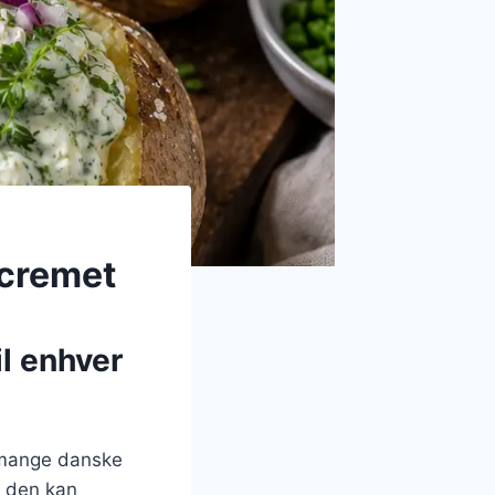
 cremet
il enhver
å mange danske
a den kan