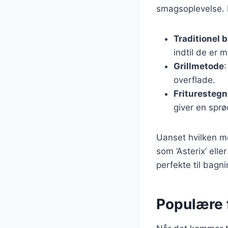
smagsoplevelse. 
Traditionel 
indtil de er m
Grillmetode
:
overflade.
Friturestegn
giver en sprø
Uanset hvilken me
som ‘Asterix’ elle
perfekte til bagni
Populære f