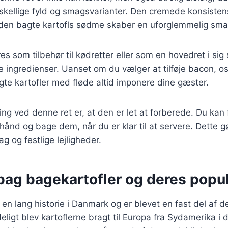
skellige fyld og smagsvarianter. Den cremede konsisten
en bagte kartofls sødme skaber en uforglemmelig sma
es som tilbehør til kødretter eller som en hovedret i sig 
e ingredienser. Uanset om du vælger at tilføje bacon, ost
agte kartofler med fløde altid imponere dine gæster.
ing ved denne ret er, at den er let at forberede. Du kan
rhånd og bage dem, når du er klar til at servere. Dette gø
ag og festlige lejligheder.
bag bagekartofler og deres popul
 en lang historie i Danmark og er blevet en fast del af 
ligt blev kartoflerne bragt til Europa fra Sydamerika i d