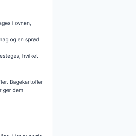
ages i ovnen,
gsmag og en sprød
esteges, hvilket
ler. Bagekartofler
der gør dem