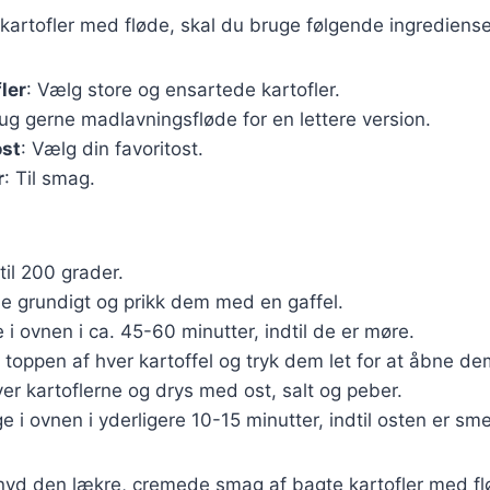
 kartofler med fløde, skal du bruge følgende ingrediense
ler
: Vælg store og ensartede kartofler.
rug gerne madlavningsfløde for en lettere version.
ost
: Vælg din favoritost.
r
: Til smag.
til 200 grader.
ne grundigt og prikk dem med en gaffel.
 i ovnen i ca. 45-60 minutter, indtil de er møre.
i toppen af hver kartoffel og tryk dem let for at åbne de
er kartoflerne og drys med ost, salt og peber.
e i ovnen i yderligere 10-15 minutter, indtil osten er sme
 nyd den lækre, cremede smag af bagte kartofler med f