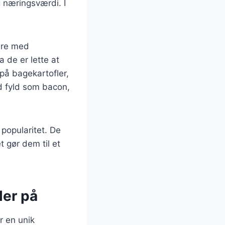
 næringsværdi. I
ere med
a de er lette at
 på bagekartofler,
d fyld som bacon,
 popularitet. De
t gør dem til et
ler på
r en unik