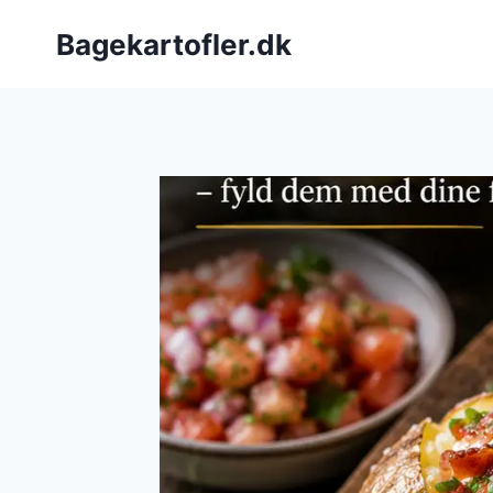
Fortsæt
Bagekartofler.dk
til
indhold