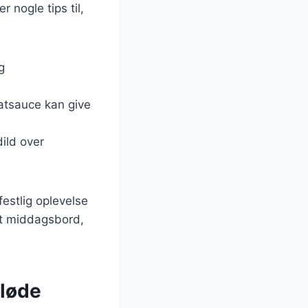
 nogle tips til,
g
atsauce kan give
dild over
festlig oplevelse
rt middagsbord,
fløde