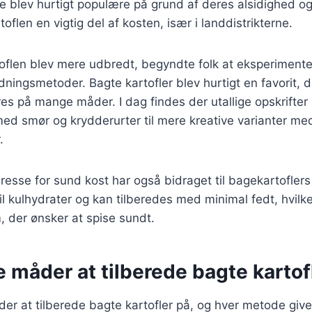
 blev hurtigt populære på grund af deres alsidighed og
flen en vigtig del af kosten, især i landdistrikterne.
rtoflen blev mere udbredt, begyndte folk at eksperiment
edningsmetoder. Bagte kartofler blev hurtigt en favorit, d
res på mange måder. I dag findes der utallige opskrifter
med smør og krydderurter til mere kreative varianter me
.
resse for sund kost har også bidraget til bagekartoflers
il kulhydrater og kan tilberedes med minimal fedt, hvilke
, der ønsker at spise sundt.
e måder at tilberede bagte kartof
r at tilberede bagte kartofler på, og hver metode give