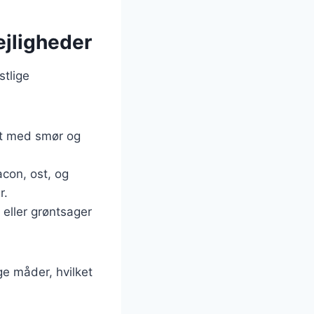
lejligheder
stlige
ldt med smør og
acon, ost, og
r.
 eller grøntsager
ge måder, hvilket