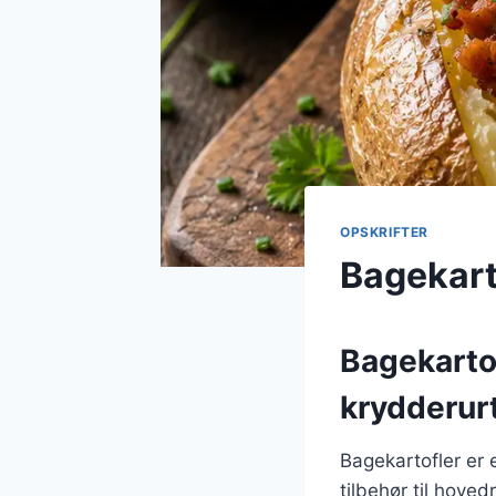
OPSKRIFTER
Bagekarto
Bagekartof
krydderur
Bagekartofler er 
tilbehør til hove