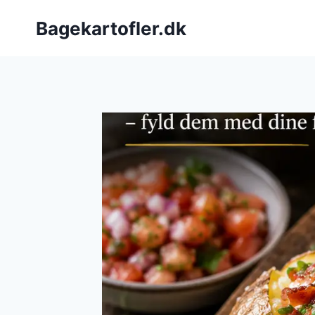
Fortsæt
Bagekartofler.dk
til
indhold