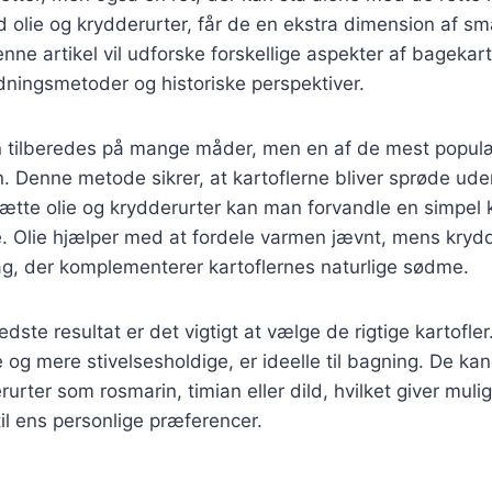
 olie og krydderurter, får de en ekstra dimension af s
nne artikel vil udforske forskellige aspekter af bagekart
redningsmetoder og historiske perspektiver.
n tilberedes på mange måder, men en af de mest popul
. Denne metode sikrer, at kartoflerne bliver sprøde ud
sætte olie og krydderurter kan man forvandle en simpel ka
 Olie hjælper med at fordele varmen jævnt, mens krydde
g, der komplementerer kartoflernes naturlige sødme.
dste resultat er det vigtigt at vælge de rigtige kartofler
e og mere stivelsesholdige, er ideelle til bagning. De ka
rurter som rosmarin, timian eller dild, hvilket giver muli
il ens personlige præferencer.