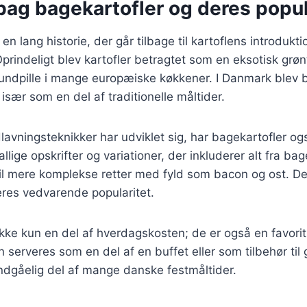
bag bagekartofler og deres popul
en lang historie, der går tilbage til kartoflens introdukti
prindeligt blev kartofler betragtet som en eksotisk grø
rundpille i mange europæiske køkkener. I Danmark blev 
især som en del af traditionelle måltider.
lavningsteknikker har udviklet sig, har bagekartofler og
llige opskrifter og variationer, der inkluderer alt fra ba
til mere komplekse retter med fyld som bacon og ost. D
deres vedvarende popularitet.
kke kun en del af hverdagskosten; de er også en favorit t
n serveres som en del af en buffet eller som tilbehør til g
ndgåelig del af mange danske festmåltider.