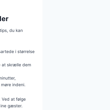
ler
tips, du kan
sartede i størrelse
e at skrælle dem
inutter,
r møre indeni.
. Ved at følge
dine gæster.