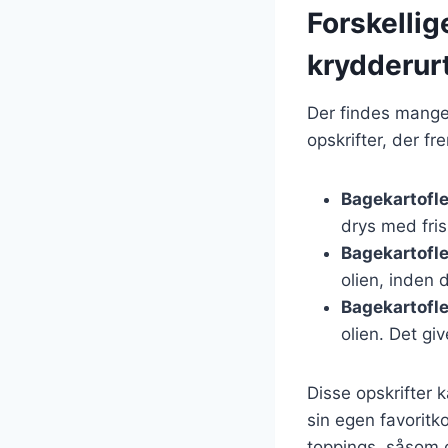
Forskellig
krydderur
Der findes mange
opskrifter, der f
Bagekartofl
drys med fris
Bagekartofle
olien, inden 
Bagekartofle
olien. Det gi
Disse opskrifter 
sin egen favoritk
toppings, såsom os