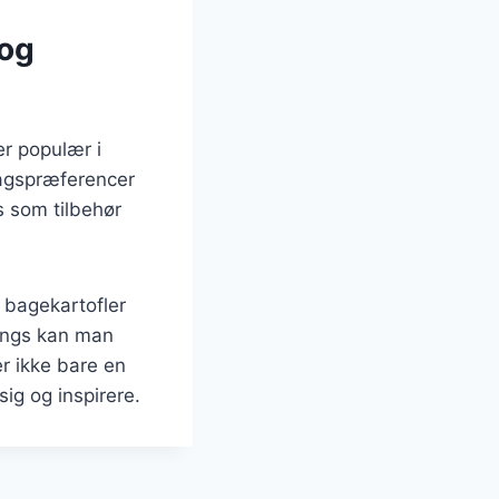
 og
er populær i
magspræferencer
s som tilbehør
 bagekartofler
ings kan man
er ikke bare en
ig og inspirere.