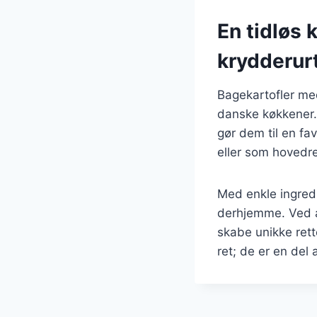
En tidløs 
krydderur
Bagekartofler med 
danske køkkener. 
gør dem til en f
eller som hovedret
Med enkle ingredi
derhjemme. Ved a
skabe unikke rett
ret; de er en del