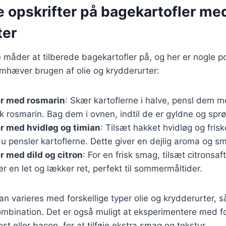
e opskrifter på bagekartofler med
ter
 måder at tilberede bagekartofler på, og her er nogle 
remhæver brugen af olie og krydderurter:
er med rosmarin
: Skær kartoflerne i halve, pensl dem m
k rosmarin. Bag dem i ovnen, indtil de er gyldne og spr
r med hvidløg og timian
: Tilsæt hakket hvidløg og frisk
du pensler kartoflerne. Dette giver en dejlig aroma og s
r med dild og citron
: For en frisk smag, tilsæt citronsaft
ver en let og lækker ret, perfekt til sommermåltider.
kan varieres med forskellige typer olie og krydderurter, 
ombination. Det er også muligt at eksperimentere med fo
t eller bacon, for at tilføje ekstra smag og tekstur.