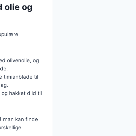
 olie og
populære
ed olivenolie, og
øde.
e timianblade til
mag.
 og hakket dild til
så man kan finde
rskellige