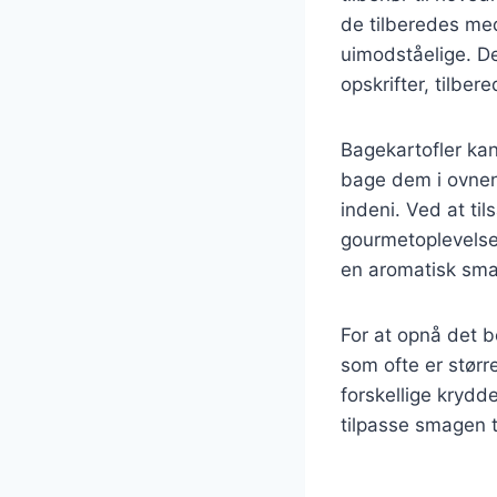
de tilberedes med
uimodståelige. De
opskrifter, tilbe
Bagekartofler ka
bage dem i ovnen
indeni. Ved at til
gourmetoplevelse.
en aromatisk sma
For at opnå det be
som ofte er størr
forskellige krydde
tilpasse smagen t