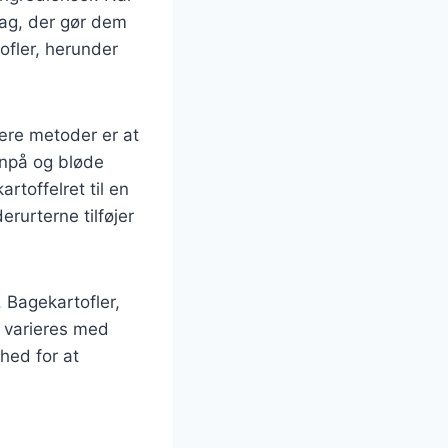
mag, der gør dem
ofler, herunder
ære metoder er at
enpå og bløde
rtoffelret til en
rurterne tilføjer
. Bagekartofler,
n varieres med
ghed for at