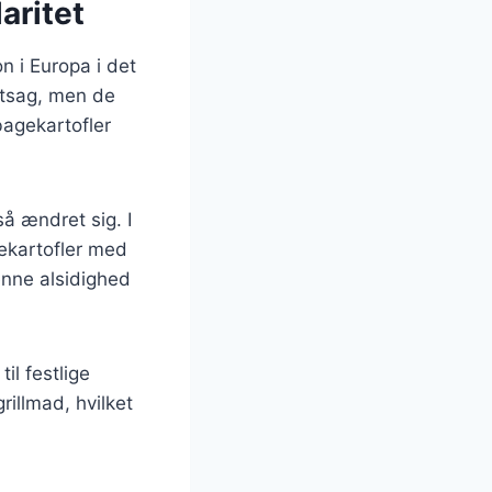
aritet
on i Europa i det
ntsag, men de
bagekartofler
så ændret sig. I
gekartofler med
enne alsidighed
il festlige
rillmad, hvilket