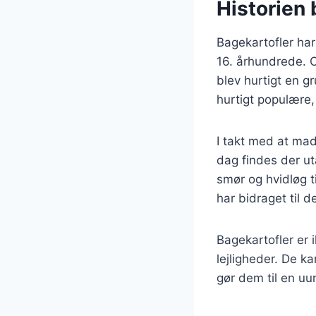
Historien 
Bagekartofler har 
16. århundrede. O
blev hurtigt en g
hurtigt populære, 
I takt med at mad
dag findes der uta
smør og hvidløg 
har bidraget til 
Bagekartofler er i
lejligheder. De ka
gør dem til en uu