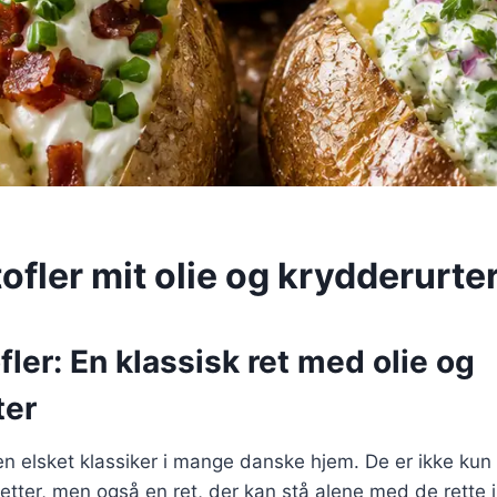
fler mit olie og krydderurte
ler: En klassisk ret med olie og
ter
en elsket klassiker i mange danske hjem. De er ikke kun
dretter, men også en ret, der kan stå alene med de rette 