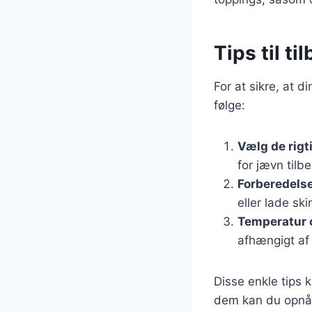
Tips til t
For at sikre, at d
følge:
Vælg de rigt
for jævn tilb
Forberedels
eller lade sk
Temperatur o
afhængigt af 
Disse enkle tips k
dem kan du opnå 