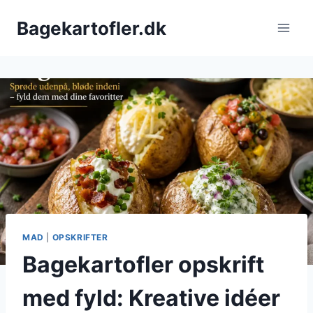
Fortsæt
Bagekartofler.dk
til
indhold
MAD
|
OPSKRIFTER
Bagekartofler opskrift
med fyld: Kreative idéer