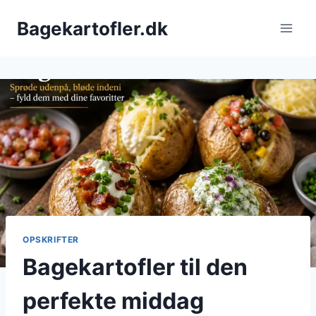
Fortsæt
Bagekartofler.dk
til
indhold
OPSKRIFTER
Bagekartofler til den
perfekte middag