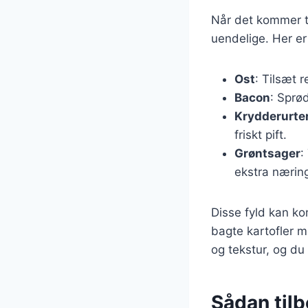
Når det kommer ti
uendelige. Her er
Ost
: Tilsæt 
Bacon
: Sprød
Krydderurte
friskt pift.
Grøntsager
:
ekstra nærin
Disse fyld kan k
bagte kartofler 
og tekstur, og du
Sådan til