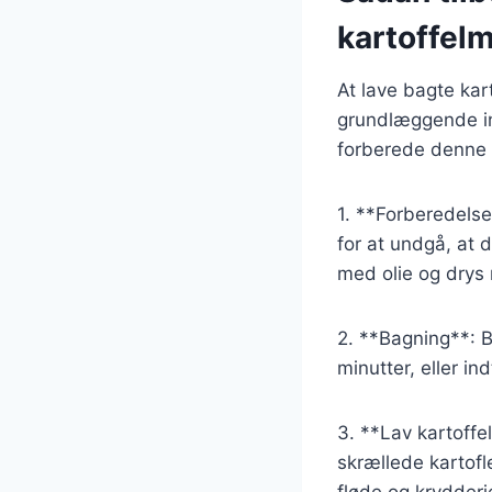
kartoffel
At lave bagte kar
grundlæggende ing
forberede denne 
1. **Forberedelse
for at undgå, at
med olie og drys 
2. **Bagning**: B
minutter, eller in
3. **Lav kartoff
skrællede kartofl