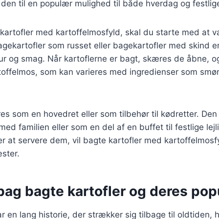
 den til en populær mulighed til både hverdag og festlige
 kartofler med kartoffelmosfyld, skal du starte med at v
bagekartofler som russet eller bagekartofler med skind er
ur og smag. Når kartoflerne er bagt, skæres de åbne, o
offelmos, som kan varieres med ingredienser som smør, 
es som en hovedret eller som tilbehør til kødretter. Den e
ed familien eller som en del af en buffet til festlige lej
 at servere dem, vil bagte kartofler med kartoffelmosfy
ster.
bag bagte kartofler og deres popu
r en lang historie, der strækker sig tilbage til oldtiden, h