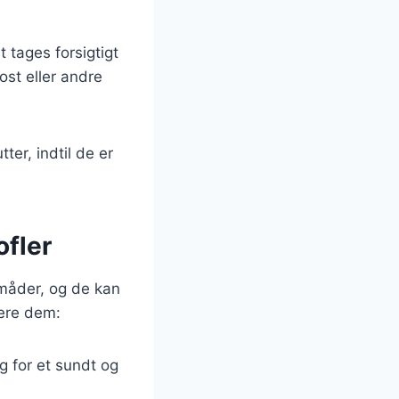
 tages forsigtigt
ost eller andre
ter, indtil de er
ofler
 måder, og de kan
vere dem:
g for et sundt og