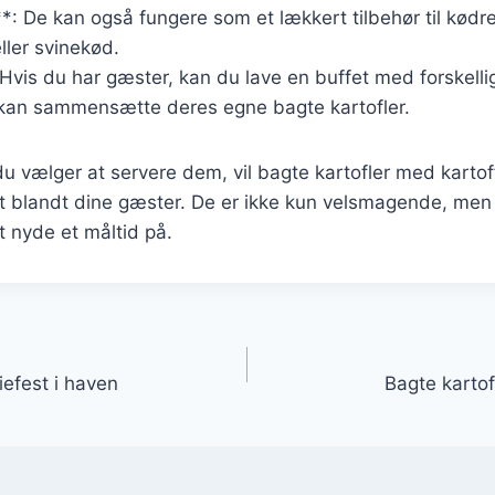
*: De kan også fungere som et lækkert tilbehør til kødr
ller svinekød.
: Hvis du har gæster, kan du lave en buffet med forskelli
k kan sammensætte deres egne bagte kartofler.
 vælger at servere dem, vil bagte kartofler med kartof
it blandt dine gæster. De er ikke kun velsmagende, men
t nyde et måltid på.
gation
liefest i haven
Bagte kartof