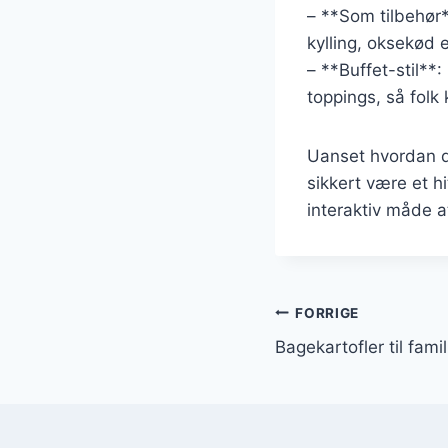
– **Som tilbehør*
kylling, oksekød e
– **Buffet-stil**
toppings, så fol
Uanset hvordan du
sikkert være et h
interaktiv måde a
Indlægsnavi
FORRIGE
Bagekartofler til fami