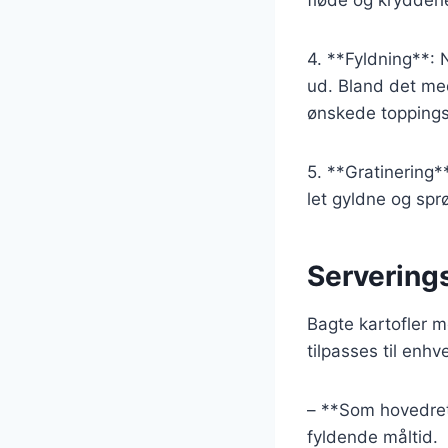
fløde og krydderi
4. **Fyldning**: 
ud. Bland det med
ønskede toppings
5. **Gratinering**
let gyldne og spr
Serverings
Bagte kartofler 
tilpasses til enhv
– **Som hovedret
fyldende måltid.