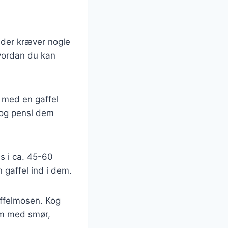
, der kræver nogle
hvordan du kan
m med en gaffel
 og pensl dem
s i ca. 45-60
n gaffel ind i dem.
offelmosen. Kog
em med smør,