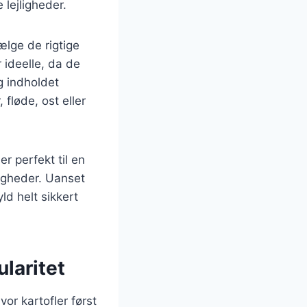
 lejligheder.
ælge de rigtige
 ideelle, da de
g indholdet
fløde, ost eller
r perfekt til en
ligheder. Uanset
ld helt sikkert
laritet
vor kartofler først