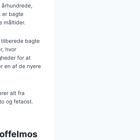
6. århundrede,
 er bagte
e måltider.
 tilberede bagte
r, hvor
gheder for at
r en af de nyere
rer alt fra
to og fetaost.
toffelmos