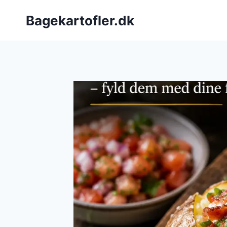
Fortsæt
Bagekartofler.dk
til
indhold