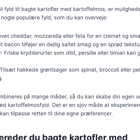
l fyld til bagte kartofler med kartoffelmos, er mulighe
 nogle populære fyld, som du kan overveje:
revet cheddar, mozzarella eller feta for en cremet og sm
t bacon tilføjer en dejlig saltet smag og en sprød tekstu
r
: Friske krydderurter som dild, persille eller timian kan 
 Tilsæt hakkede grøntsager som spinat, broccoli eller pe
g.
ombineres på mange måder, så du kan skabe din egen un
med kartoffelmosfyld. Det er en sjov måde at eksperim
 kan tilpasse retten til dine egne præferencer.
bereder du bagte kartofler med