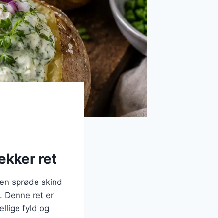
ækker ret
den sprøde skind
. Denne ret er
llige fyld og