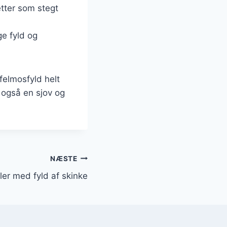
etter som stegt
ge fyld og
felmosfyld helt
 også en sjov og
NÆSTE
ler med fyld af skinke