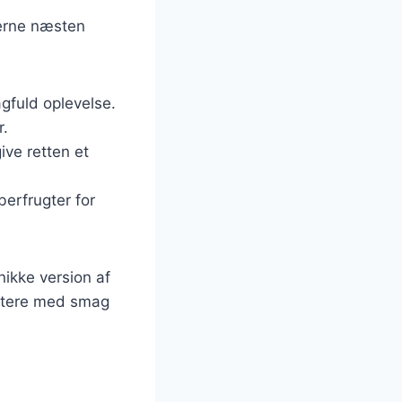
derne næsten
agfuld oplevelse.
r.
give retten et
berfrugter for
ikke version af
entere med smag