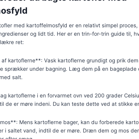
mosfyld
tofler med kartoffelmosfyld er en relativt simpel proces
redienser og lidt tid. Her er en trin-for-trin guide til, 
lækre ret:
 af kartoflerne**: Vask kartoflerne grundigt og prik de
 de sprækker under bagning. Læg dem på en bageplade
med salt.
ag kartoflerne i en forvarmet ovn ved 200 grader Celsiu
dtil de er møre indeni. Du kan teste dette ved at stikke e
elmos**: Mens kartoflerne bager, kan du forberede kart
er i saltet vand, indtil de er møre. Dræn dem og mos d