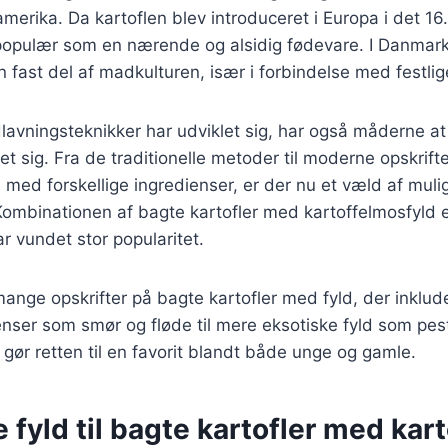
amerika. Da kartoflen blev introduceret i Europa i det 1
 populær som en nærende og alsidig fødevare. I Danmark
n fast del af madkulturen, især i forbindelse med festlig
lavningsteknikker har udviklet sig, har også måderne at
t sig. Fra de traditionelle metoder til moderne opskrifte
s med forskellige ingredienser, er der nu et væld af muli
ombinationen af bagte kartofler med kartoffelmosfyld e
ar vundet stor popularitet.
mange opskrifter på bagte kartofler med fyld, der inklude
enser som smør og fløde til mere eksotiske fyld som pes
gør retten til en favorit blandt både unge og gamle.
e fyld til bagte kartofler med kar