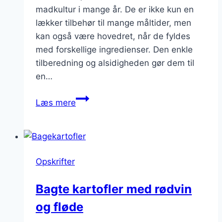
madkultur i mange år. De er ikke kun en
lækker tilbehør til mange måltider, men
kan også være hovedret, når de fyldes
med forskellige ingredienser. Den enkle
tilberedning og alsidigheden gør dem til
en…
Bagte
Læs mere
kartofler
med
fyld:
Sådan
Opskrifter
gør
du
Bagte kartofler med rødvin
og fløde