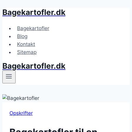
Bagekartofler.dk
Fortsæt
til
indhold
Bagekartofler
Blog
Kontakt
Sitemap
Bagekartofler.dk
Opskrifter