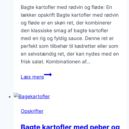
Bagte kartofler med rødvin og fløde: En
lækker opskrift Bagte kartofler med rødvin
og fløde er en skøn ret, der kombinerer
den klassiske smag af bagte kartofler
med en rig og fyldig sauce. Denne ret er
perfekt som tilbehør til kødretter eller som
en selvstændig ret, der kan nydes med en
frisk salat. Kombinationen af…
Bagte
Læs mere
kartofler
med
rødvin
og
Opskrifter
fløde
Bagte kartofler med peber og