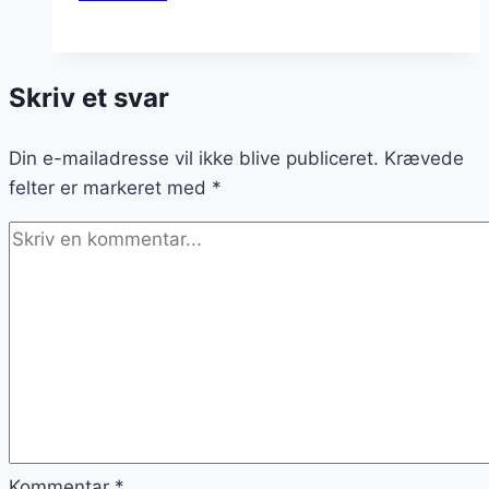
fyldt
med
tun
Skriv et svar
og
friske
Din e-mailadresse vil ikke blive publiceret.
grøntsager
Krævede
felter er markeret med
*
Kommentar
*