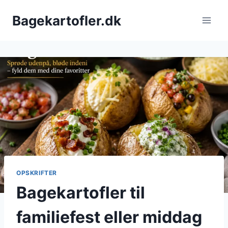
Fortsæt
Bagekartofler.dk
til
indhold
OPSKRIFTER
Bagekartofler til
familiefest eller middag