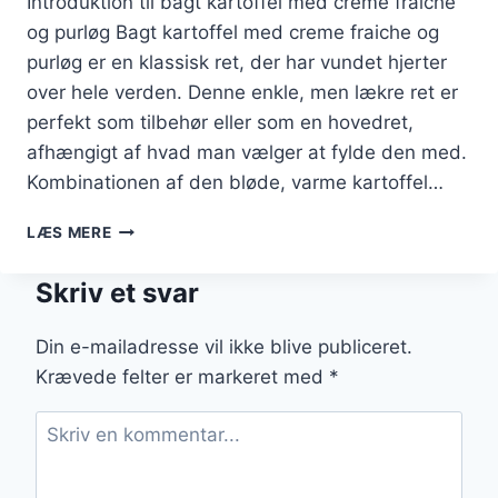
Introduktion til bagt kartoffel med creme fraiche
og purløg Bagt kartoffel med creme fraiche og
purløg er en klassisk ret, der har vundet hjerter
over hele verden. Denne enkle, men lækre ret er
perfekt som tilbehør eller som en hovedret,
afhængigt af hvad man vælger at fylde den med.
Kombinationen af den bløde, varme kartoffel…
BAGT
LÆS MERE
KARTOFFEL
MED
Skriv et svar
CREME
FRAICHE
OG
Din e-mailadresse vil ikke blive publiceret.
PURLØG
Krævede felter er markeret med
*