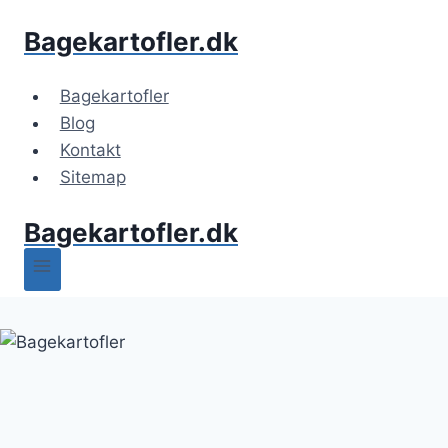
Fortsæt
Bagekartofler.dk
til
indhold
Bagekartofler
Blog
Kontakt
Sitemap
Bagekartofler.dk