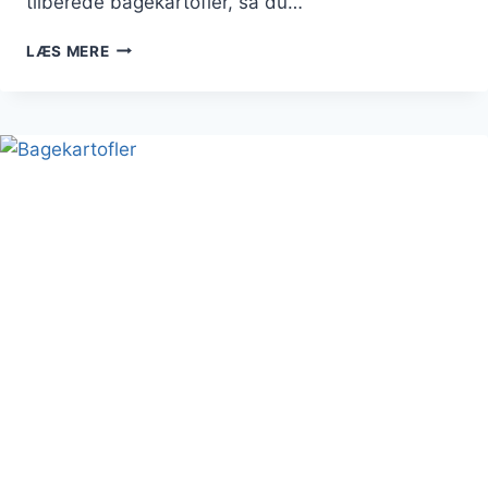
tilberede bagekartofler, så du…
BAGEDESIGNS
LÆS MERE
AF
BAGEKARTOFFEL
OPSKRIFTER