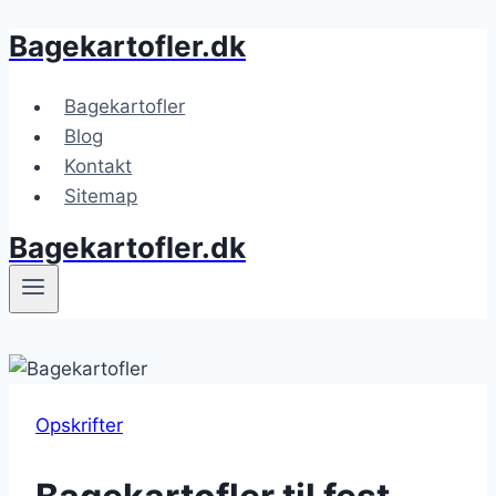
Bagekartofler.dk
Fortsæt
til
indhold
Bagekartofler
Blog
Kontakt
Sitemap
Bagekartofler.dk
Opskrifter