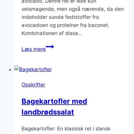
avocado. Denne ret er ikke kun
velsmagende, men også nærende, da den
indeholder sunde fedtstoffer fra
avocadoen og proteiner fra baconet.
Kombinationen af disse…
Bagte
Læs mere
kartofler
med
avocado
og
Opskrifter
bacon
kombination
Bagekartofler med
landbrødssalat
Bagekartofler: En klassisk ret i dansk