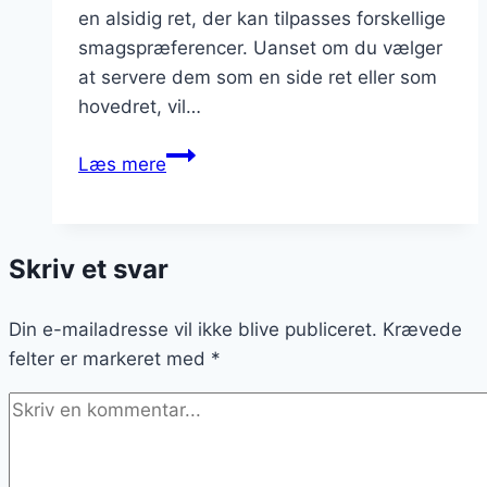
en alsidig ret, der kan tilpasses forskellige
smagspræferencer. Uanset om du vælger
at servere dem som en side ret eller som
hovedret, vil…
Bagekartofler
Læs mere
til
familiefest:
Uundgåelig
Skriv et svar
komfortmad
Din e-mailadresse vil ikke blive publiceret.
Krævede
felter er markeret med
*