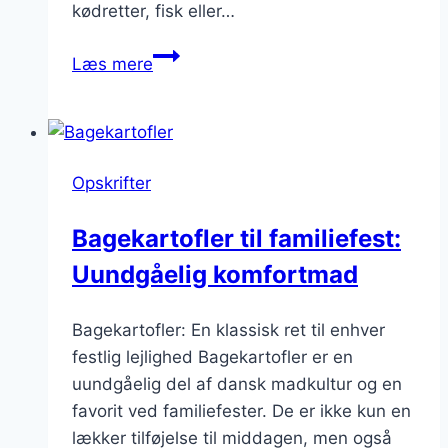
kødretter, fisk eller…
Bagekartofler
Læs mere
til
middag
med
smør
Opskrifter
og
hvidløg
Bagekartofler til familiefest:
Uundgåelig komfortmad
Bagekartofler: En klassisk ret til enhver
festlig lejlighed Bagekartofler er en
uundgåelig del af dansk madkultur og en
favorit ved familiefester. De er ikke kun en
lækker tilføjelse til middagen, men også