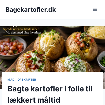
Fortsæt
Bagekartofler.dk
til
indhold
MAD
|
OPSKRIFTER
Bagte kartofler i folie til
lækkert måltid