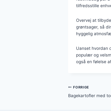
tilfredsstille enh
Overvej at tilbyd
grøntsager, så di
hyggelig atmosfæ
Uanset hvordan du
populær og velsm
også en følelse a
Indlægsnavi
FORRIGE
Bagekartofler med to