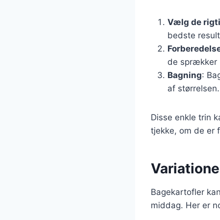
Vælg de rigt
bedste result
Forberedels
de sprækker 
Bagning
: Ba
af størrelsen.
Disse enkle trin
tjekke, om de er 
Variatione
Bagekartofler kan 
middag. Her er no