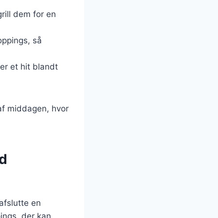
ill dem for en
oppings, så
er et hit blandt
 af middagen, hvor
ed
afslutte en
ings, der kan