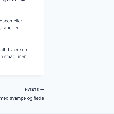
bacon eller
 skaber en
e.
 altid være en
kun smag, men
NÆSTE
 med svampe og fløde