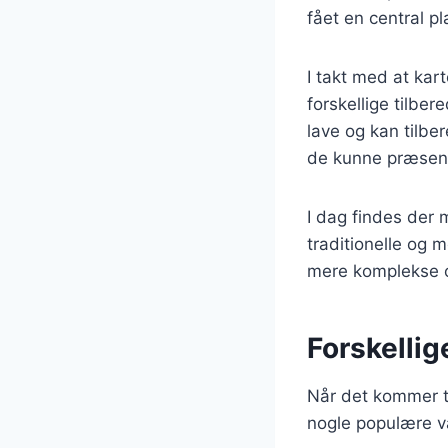
fået en central p
I takt med at ka
forskellige tilbe
lave og kan tilber
de kunne præsen
I dag findes der 
traditionelle og 
mere komplekse o
Forskellig
Når det kommer ti
nogle populære va