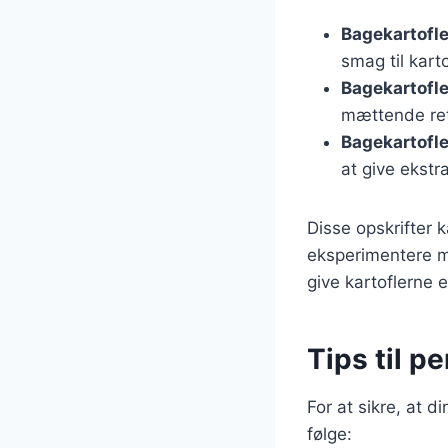
Bagekartofl
smag til kart
Bagekartofle
mættende re
Bagekartofl
at give ekstr
Disse opskrifter 
eksperimentere med
give kartoflerne e
Tips til p
For at sikre, at d
følge: