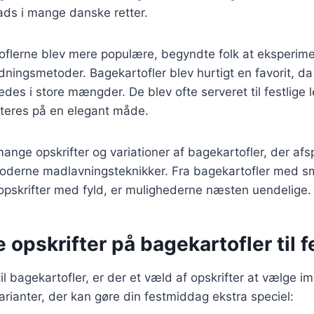
lads i mange danske retter.
rtoflerne blev mere populære, begyndte folk at eksperi
redningsmetoder. Bagekartofler blev hurtigt en favorit, 
edes i store mængder. De blev ofte serveret til festlige l
teres på en elegant måde.
mange opskrifter og variationer af bagekartofler, der afs
moderne madlavningsteknikker. Fra bagekartofler med smø
pskrifter med fyld, er mulighederne næsten uendelige.
e opskrifter på bagekartofler til f
l bagekartofler, er der et væld af opskrifter at vælge im
rianter, der kan gøre din festmiddag ekstra speciel: