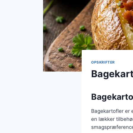
OPSKRIFTER
Bagekarto
Bagekartof
Bagekartofler er 
en lækker tilbehør
smagspræferencer.