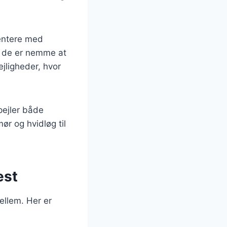
mentere med
da de er nemme at
ejligheder, hvor
pejler både
r og hvidløg til
est
ellem. Her er