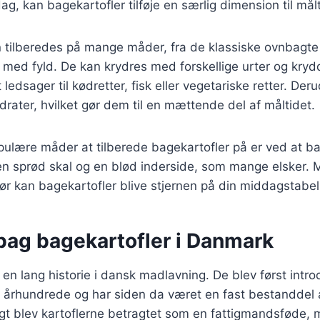
g, kan bagekartofler tilføje en særlig dimension til målt
 tilberedes på mange måder, fra de klassiske ovnbagte k
r med fyld. De kan krydres med forskellige urter og krydd
 ledsager til kødretter, fisk eller vegetariske retter. De
ydrater, hvilket gør dem til en mættende del af måltidet.
pulære måder at tilberede bagekartofler på er ved at b
en sprød skal og en blød inderside, som mange elsker. 
hør kan bagekartofler blive stjernen på din middagstabel
 bag bagekartofler i Danmark
 en lang historie i dansk madlavning. De blev først intro
. århundrede og har siden da været en fast bestanddel 
gt blev kartoflerne betragtet som en fattigmandsføde, 