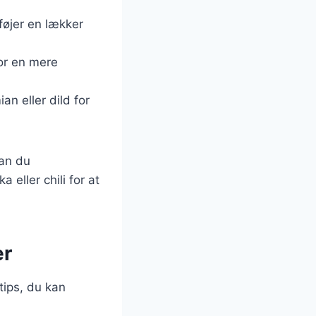
lføjer en lækker
or en mere
an eller dild for
kan du
 eller chili for at
er
tips, du kan