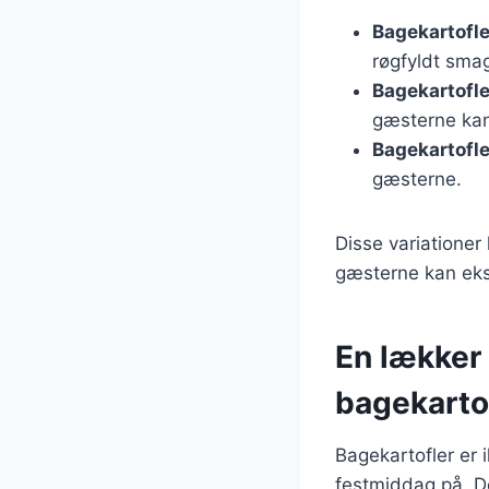
Bagekartofler
røgfyldt sma
Bagekartofler
gæsterne kan
Bagekartofl
gæsterne.
Disse variationer
gæsterne kan eks
En lækker
bagekarto
Bagekartofler er 
festmiddag på. D