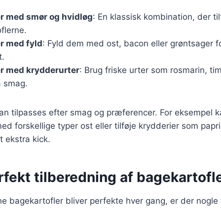
er med smør og hvidløg
: En klassisk kombination, der ti
oflerne.
r med fyld
: Fyld dem med ost, bacon eller grøntsager f
t.
er med krydderurter
: Brug friske urter som rosmarin, timi
a smag.
kan tilpasses efter smag og præferencer. For eksempel 
 forskellige typer ost eller tilføje krydderier som paprika
t ekstra kick.
erfekt tilberedning af bagekartofl
ine bagekartofler bliver perfekte hver gang, er der nogle 