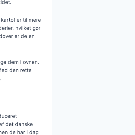
idet.
artofler til mere
erier, hvilket gør
rudover er de en
age dem i ovnen.
Med den rette
.
duceret i
af det danske
men de har i dag