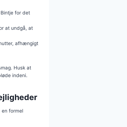
Bintje for det
or at undgå, at
nutter, afhængigt
 smag. Husk at
bløde indeni.
lejligheder
l en formel