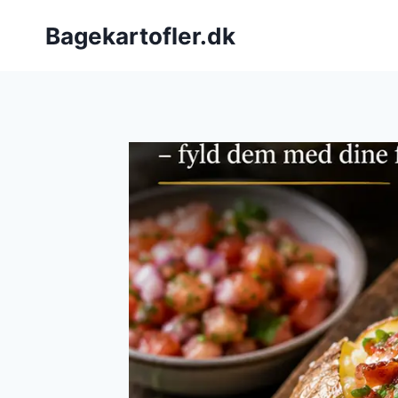
Fortsæt
Bagekartofler.dk
til
indhold