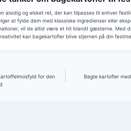
n alsidig og elsket ret, der kan tilpasses til enhver festli
ger at fylde dem med klassiske ingredienser eller eks
ioner, vil de altid være et hit blandt gæsterne. Med de
reativitet kan bagekartofler blive stjernen på din festm
gation
artoffelmosfyld for den
Bagte kartofler med c
ad