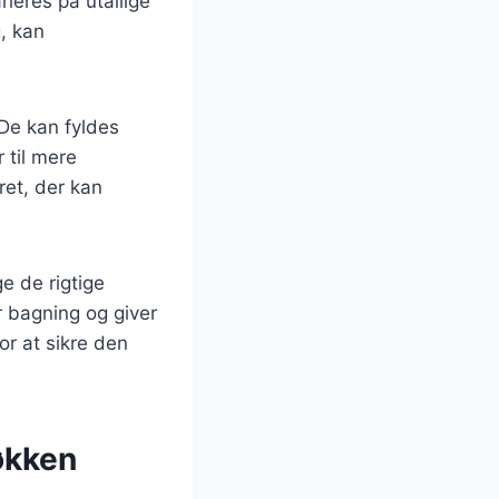
rieres på utallige
g, kan
 De kan fyldes
 til mere
ret, der kan
ge de rigtige
r bagning og giver
or at sikre den
økken