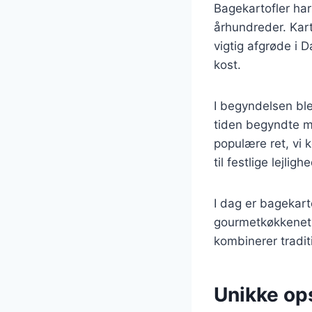
Bagekartofler har
århundreder. Kart
vigtig afgrøde i 
kost.
I begyndelsen ble
tiden begyndte ma
populære ret, vi 
til festlige lejligh
I dag er bagekar
gourmetkøkkenet. 
kombinerer tradi
Unikke ops