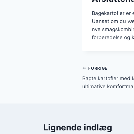
Bagekartofler er e
Uanset om du væl
nye smagskombinat
forberedelse og k
Indlægsnavi
FORRIGE
Bagte kartofler med k
ultimative komfortm
Lignende indlæg