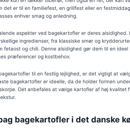
 ikke kun en lækker tilbehør, men også en ret, der kan va
et er til en familiefest, en grillfest eller en festmidda
lpasses enhver smag og anledning.
talende aspekter ved bagekartofler er deres alsidighed.
kellige ingredienser, fra klassiske smør og krydderurter
 fetaost og chili. Denne alsidighed gør dem til en ideel 
nes præferencer og kostbehov.
agekartofler til en festlig lejlighed, er det vigtigt at væl
 faste bagekartofler er ideelle, da de holder formen unde
korpe. Det anbefales at vælge kartofler af høj kvalitet f
ekstur.
bag bagekartofler i det danske k