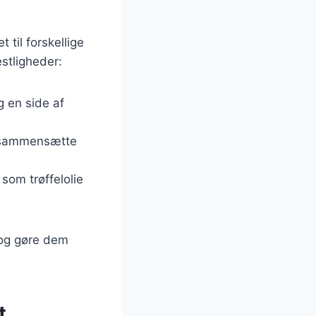
 til forskellige
estligheder:
 en side af
n sammensætte
som trøffelolie
r og gøre dem
t