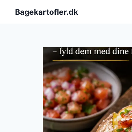
Fortsæt
Bagekartofler.dk
til
indhold