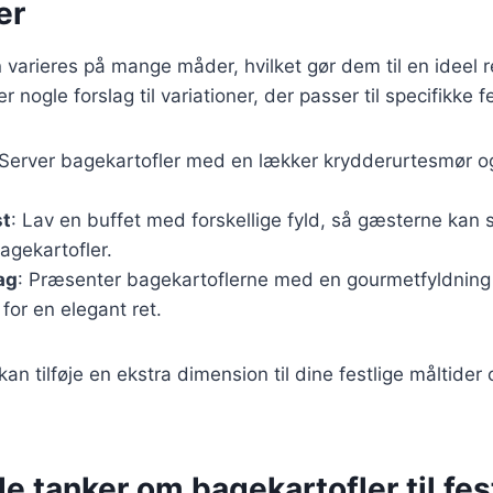
er
varieres på mange måder, hvilket gør dem til en ideel ret
r nogle forslag til variationer, der passer til specifikke f
 Server bagekartofler med en lækker krydderurtesmør og
st
: Lav en buffet med forskellige fyld, så gæsterne ka
agekartofler.
ag
: Præsenter bagekartoflerne med en gourmetfyldning 
or en elegant ret.
kan tilføje en ekstra dimension til dine festlige måltide
e tanker om bagekartofler til fes