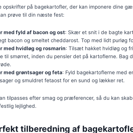
ge opskrifter på bagekartofler, der kan imponere dine gæ
an prøve til din næste fest:
r med fyld af bacon og ost
: Skær et snit i de bagte kar
gt bacon og smeltet cheddarost. Top med lidt purløg fo
r med hvidløg og rosmarin
: Tilsæt hakket hvidløg og fr
e til smørret, inden du pensler det på kartoflerne. Bag d
røde.
r med grøntsager og feta
: Fyld bagekartoflerne med e
tsager og smuldret fetaost for en sund og lækker ret.
kan tilpasses efter smag og præferencer, så du kan ska
estlig lejlighed.
erfekt tilberedning af bagekartofl