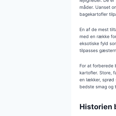
lejligheder. De er
måder. Uanset om d
bagekartofler ti
En af de mest til
med en række fors
eksotiske fyld som
tilpasses gæster
For at forberede b
kartofler. Store,
en lækker, sprød s
bedste smag og t
Historien 