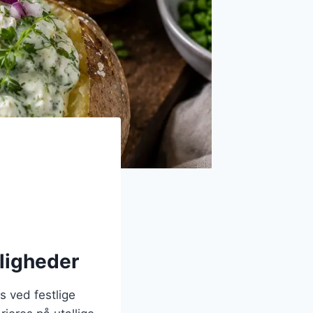
jligheder
s ved festlige