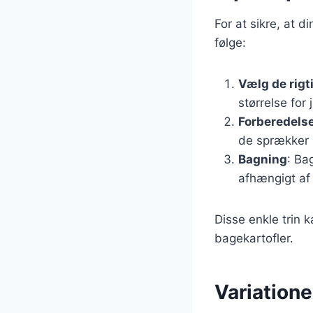
For at sikre, at d
følge:
Vælg de rigt
størrelse for
Forberedels
de sprækker 
Bagning
: Ba
afhængigt af 
Disse enkle trin 
bagekartofler.
Variatione