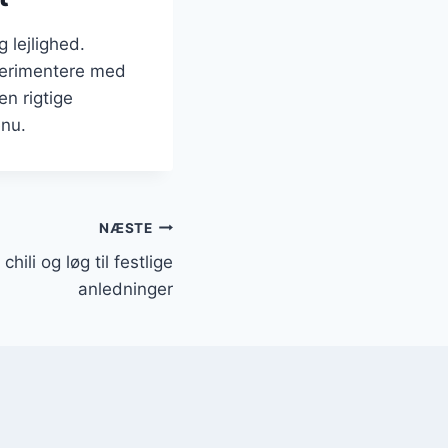
g lejlighed.
perimentere med
n rigtige
enu.
NÆSTE
hili og løg til festlige
anledninger