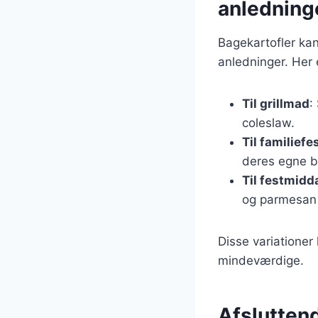
anledning
Bagekartofler kan 
anledninger. Her e
Til grillmad
:
coleslaw.
Til familiefe
deres egne b
Til festmidd
og parmesan f
Disse variationer 
mindeværdige.
Afsluttend