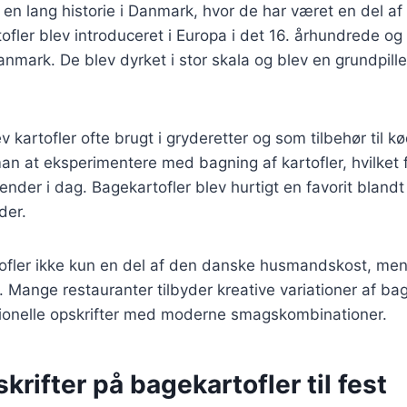
 en lang historie i Danmark, hvor de har været en del af 
ofler blev introduceret i Europa i det 16. århundrede og 
Danmark. De blev dyrket i stor skala og blev en grundpill
v kartofler ofte brugt i gryderetter og som tilbehør til 
n at eksperimentere med bagning af kartofler, hvilket f
kender i dag. Bagekartofler blev hurtigt en favorit bland
eder.
tofler ikke kun en del af den danske husmandskost, men
Mange restauranter tilbyder kreative variationer af bag
tionelle opskrifter med moderne smagskombinationer.
krifter på bagekartofler til fest