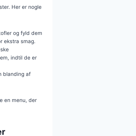
ster. Her er nogle
tofler og fyld dem
r ekstra smag.
iske
em, indtil de er
n blanding af
be en menu, der
er