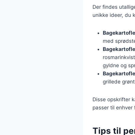
Der findes utalli
unikke ideer, du k
Bagekartofle
med sprødste
Bagekartofle
rosmarinkvist
gyldne og sp
Bagekartofle
grillede grøn
Disse opskrifter 
passer til enhver f
Tips til p