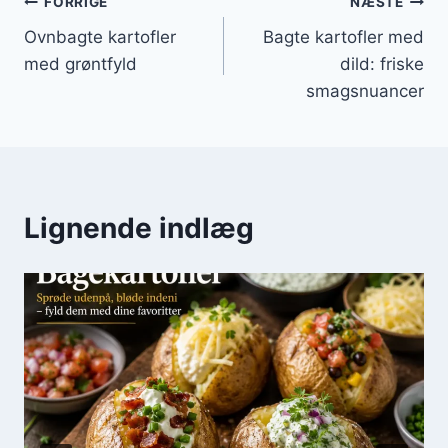
Indlægsnavigation
FORRIGE
NÆSTE
Ovnbagte kartofler
Bagte kartofler med
med grøntfyld
dild: friske
smagsnuancer
Lignende indlæg