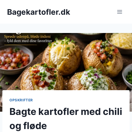
Fortsæt
Bagekartofler.dk
til
indhold
OPSKRIFTER
Bagte kartofler med chili
og fløde