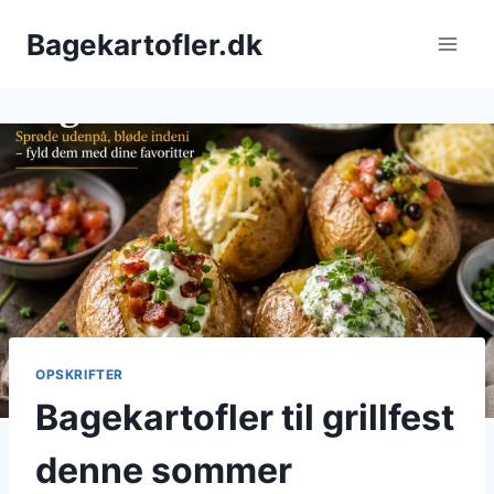
Fortsæt
Bagekartofler.dk
til
indhold
OPSKRIFTER
Bagekartofler til grillfest
denne sommer