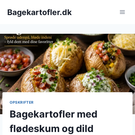
Fortsæt
Bagekartofler.dk
til
indhold
OPSKRIFTER
Bagekartofler med
flødeskum og dild