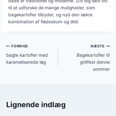
både er traditionel og moderne. Giv dig selv lov
til at udforske de mange muligheder, som
bagekartofler tilbyder, og nyd den lækre
kombination af flødeskum og dild.
Indlægsnavigation
FORRIGE
NÆSTE
bagte kartofler med
Bagekartofler til
karameliserede løg
grillfest denne
sommer
Lignende indlæg