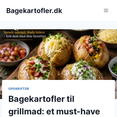
Fortsæt
Bagekartofler.dk
til
indhold
OPSKRIFTER
Bagekartofler til
grillmad: et must-have