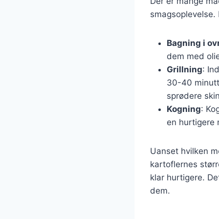
Der er mange måd
smagsoplevelse. 
Bagning i ov
dem med olie 
Grillning
: In
30-40 minutte
sprødere ski
Kogning
: Ko
en hurtigere
Uanset hvilken me
kartoflernes stør
klar hurtigere. De
dem.