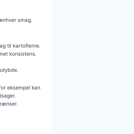
e enhver smag.
ag til kartoflerne.
met konsistens.
gsdybde.
 For eksempel kan
tsager.
grænser.