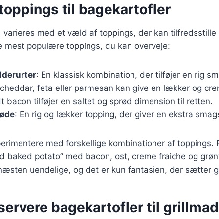
oppings til bagekartofler
 varieres med et væld af toppings, der kan tilfredsstill
e mest populære toppings, du kan overveje:
dderurter
: En klassisk kombination, der tilføjer en rig sm
 cheddar, feta eller parmesan kan give en lækker og cre
t bacon tilføjer en saltet og sprød dimension til retten.
løde
: En rig og lækker topping, der giver en ekstra sma
erimentere med forskellige kombinationer af toppings.
ed baked potato” med bacon, ost, creme fraiche og grøn
næsten uendelige, og det er kun fantasien, der sætter 
 servere bagekartofler til grillmad