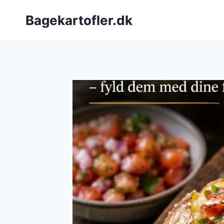
Fortsæt
Bagekartofler.dk
til
indhold