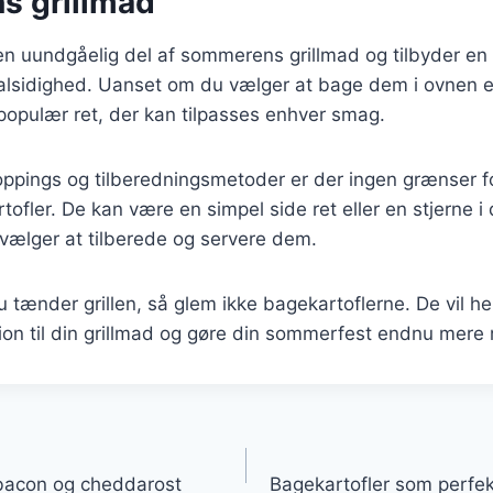
 grillmad
en uundgåelig del af sommerens grillmad og tilbyder en
sidighed. Uanset om du vælger at bage dem i ovnen eller
populær ret, der kan tilpasses enhver smag.
oppings og tilberedningsmetoder er der ingen grænser f
fler. De kan være en simpel side ret eller en stjerne i d
vælger at tilberede og servere dem.
tænder grillen, så glem ikke bagekartoflerne. De vil helt 
ion til din grillmad og gøre din sommerfest endnu mere
gation
 bacon og cheddarost
Bagekartofler som perfekt