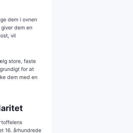
age dem i ovnen
et giver dem en
st, vil
ælg store, faste
rundigt for at
rikke dem med en
aritet
rtoffelens
det 16. århundrede