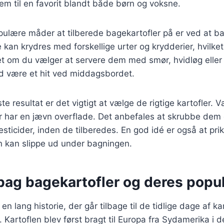
em til en favorit blandt både børn og voksne.
pulære måder at tilberede bagekartofler på er ved at b
De kan krydres med forskellige urter og krydderier, hvilk
 om du vælger at servere dem med smør, hvidløg eller o
id være et hit ved middagsbordet.
te resultat er det vigtigt at vælge de rigtige kartofler. V
r har en jævn overflade. Det anbefales at skrubbe dem g
esticider, inden de tilberedes. En god idé er også at p
n kan slippe ud under bagningen.
bag bagekartofler og deres popul
en lang historie, der går tilbage til de tidlige dage af ka
. Kartoflen blev først bragt til Europa fra Sydamerika i 