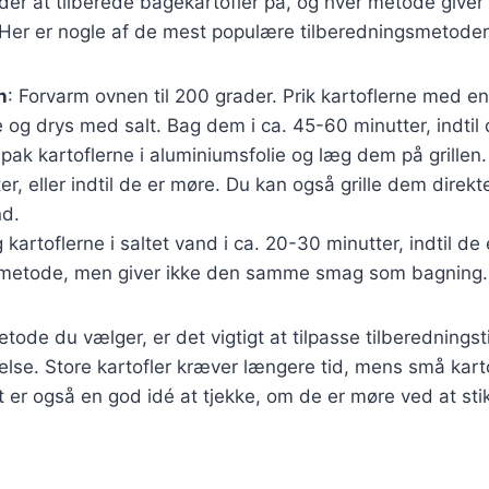
er at tilberede bagekartofler på, og hver metode giver 
Her er nogle af de mest populære tilberedningsmetoder
n
: Forvarm ovnen til 200 grader. Prik kartoflerne med en
og drys med salt. Bag dem i ca. 45-60 minutter, indtil 
dpak kartoflerne i aluminiumsfolie og læg dem på grillen. 
r, eller indtil de er møre. Du kan også grille dem direkte
nd.
g kartoflerne i saltet vand i ca. 20-30 minutter, indtil de
 metode, men giver ikke den samme smag som bagning.
tode du vælger, er det vigtigt at tilpasse tilberedningst
relse. Store kartofler kræver længere tid, mens små kar
t er også en god idé at tjekke, om de er møre ved at stik