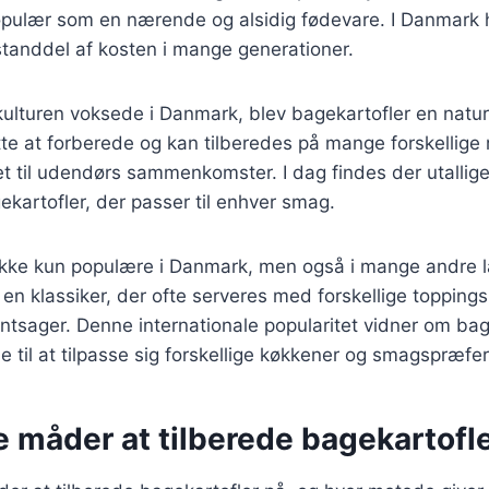
populær som en nærende og alsidig fødevare. I Danmark 
standdel af kosten i mange generationer.
lkulturen voksede i Danmark, blev bagekartofler en naturl
ette at forberede og kan tilberedes på mange forskellige 
ret til udendørs sammenkomster. I dag findes der utallige
gekartofler, der passer til enhver smag.
 ikke kun populære i Danmark, men også i mange andre l
en klassiker, der ofte serveres med forskellige topping
ntsager. Denne internationale popularitet vidner om ba
e til at tilpasse sig forskellige køkkener og smagspræfe
e måder at tilberede bagekartofl