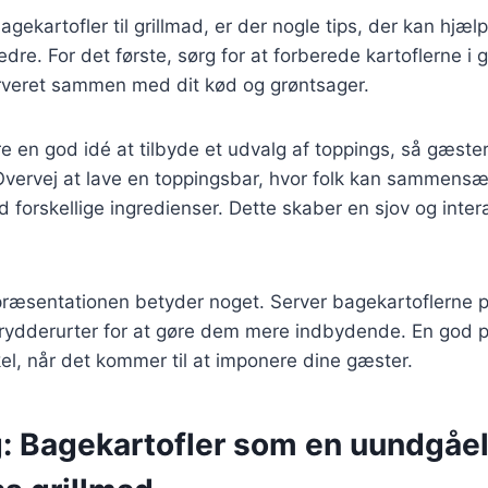
agekartofler til grillmad, er der nogle tips, der kan hjæ
re. For det første, sørg for at forberede kartoflerne i g
 serveret sammen med dit kød og grøntsager.
e en god idé at tilbyde et udvalg af toppings, så gæst
 Overvej at lave en toppingsbar, hvor folk kan sammens
 forskellige ingredienser. Dette skaber en sjov og inter
præsentationen betyder noget. Server bagekartoflerne på
krydderurter for at gøre dem mere indbydende. En god 
kel, når det kommer til at imponere dine gæster.
: Bagekartofler som en uundgåeli