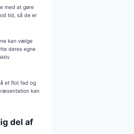
lpe med at gøre
od tid, så de er
erne kan vælge
ætte deres egne
aktiv
 et flot fad og
præsentation kan
g del af