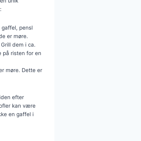
en unik
:
 gaffel, pensl
de er møre.
Grill dem i ca.
 på risten for en
 er møre. Dette er
iden efter
tofler kan være
ke en gaffel i