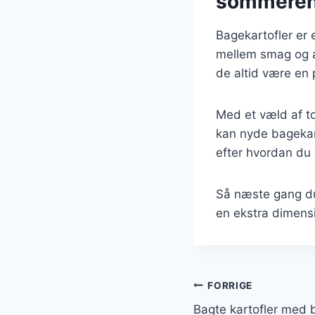
sommerens
Bagekartofler er 
mellem smag og al
de altid være en 
Med et væld af t
kan nyde bagekarto
efter hvordan du 
Så næste gang du 
en ekstra dimens
Indlægsnavi
FORRIGE
Bagte kartofler med