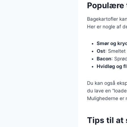
Populære t
Bagekartofler kan
Her er nogle af d
Smør og kry
Ost
: Smeltet
Bacon
: Sprød
Hvidløg og f
Du kan også eksp
du lave en “load
Mulighederne er 
Tips til at