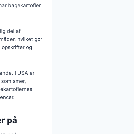
har bagekartofler
ig del af
måder, hvilket gør
 opskrifter og
ande. I USA er
s som smør,
gekartoflernes
rencer.
er på