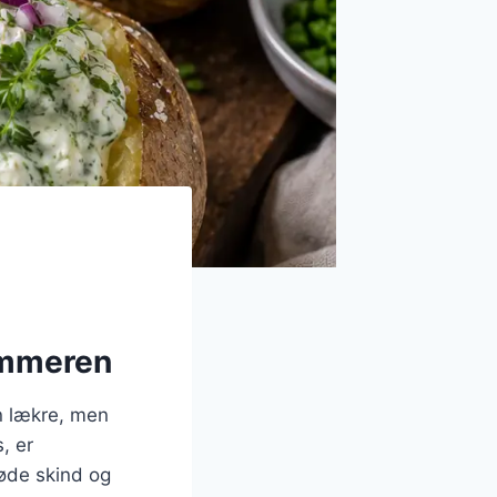
sommeren
n lækre, men
, er
røde skind og