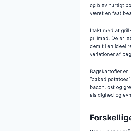
og blev hurtigt 
været en fast be
I takt med at gril
grillmad. De er l
dem til en ideel 
variationer af ba
Bagekartofler er
“baked potatoes” 
bacon, ost og grø
alsidighed og evn
Forskellig