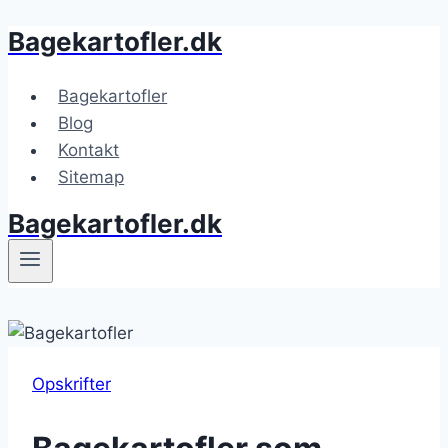
Bagekartofler.dk
Fortsæt
til
indhold
Bagekartofler
Blog
Kontakt
Sitemap
Bagekartofler.dk
Opskrifter