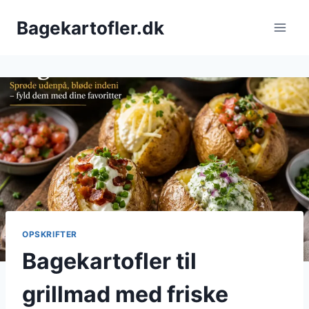
Fortsæt
Bagekartofler.dk
til
indhold
OPSKRIFTER
Bagekartofler til
grillmad med friske