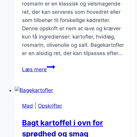
rosmarin er en klassisk og velsmagende
ret, der kan serveres som hovedret eller
som tilbehør til forskellige kødretter.
Denne opskrift er nem at lave og kræver
kun få ingredienser: kartofler, hvidløg,
rosmarin, olivenolie og salt. Bagekartofler
er en alsidig ret, der kan tilpasses efter…
Bagekartofler
Læs mere
med
hvidløg
og
rosmarin
Mad
|
Opskrifter
Bagt kartoffel i ovn for
sprødhed og smag