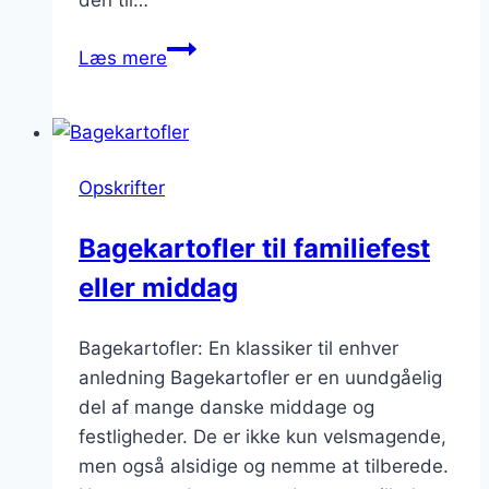
den til…
Bagte
Læs mere
kartofler
med
tomater
og
Opskrifter
rosmarin
Bagekartofler til familiefest
eller middag
Bagekartofler: En klassiker til enhver
anledning Bagekartofler er en uundgåelig
del af mange danske middage og
festligheder. De er ikke kun velsmagende,
men også alsidige og nemme at tilberede.