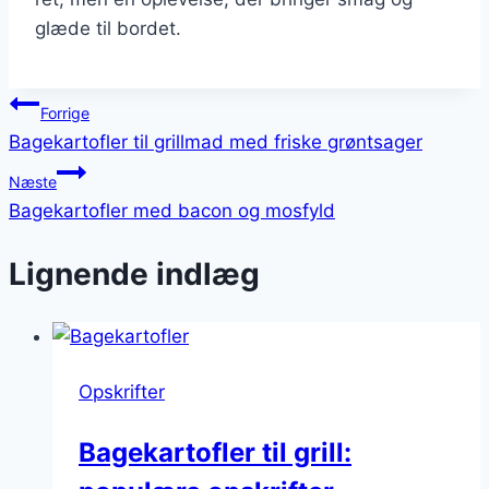
glæde til bordet.
Indlægsnavigation
Forrige
Bagekartofler til grillmad med friske grøntsager
Næste
Bagekartofler med bacon og mosfyld
Lignende indlæg
Opskrifter
Bagekartofler til grill: