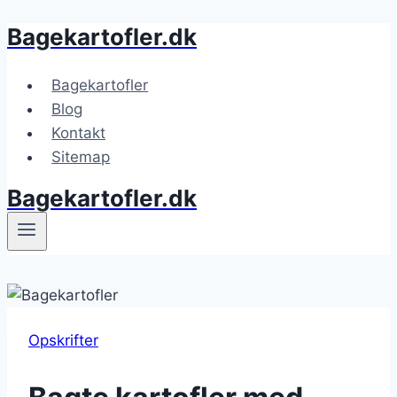
Bagekartofler.dk
Fortsæt
til
indhold
Bagekartofler
Blog
Kontakt
Sitemap
Bagekartofler.dk
Opskrifter