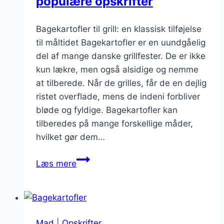
populære opskrifter
Bagekartofler til grill: en klassisk tilføjelse
til måltidet Bagekartofler er en uundgåelig
del af mange danske grillfester. De er ikke
kun lækre, men også alsidige og nemme
at tilberede. Når de grilles, får de en dejlig
ristet overflade, mens de indeni forbliver
bløde og fyldige. Bagekartofler kan
tilberedes på mange forskellige måder,
hvilket gør dem…
Bagekartofler
Læs mere
til
grill:
populære
opskrifter
Mad
|
Opskrifter