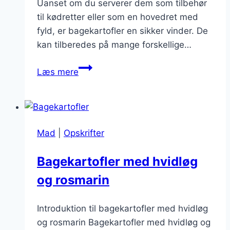
Uanset om du serverer dem som tilbehør
til kødretter eller som en hovedret med
fyld, er bagekartofler en sikker vinder. De
kan tilberedes på mange forskellige…
Bagekartofler
Læs mere
til
familiefest
eller
middag
Mad
|
Opskrifter
Bagekartofler med hvidløg
og rosmarin
Introduktion til bagekartofler med hvidløg
og rosmarin Bagekartofler med hvidløg og