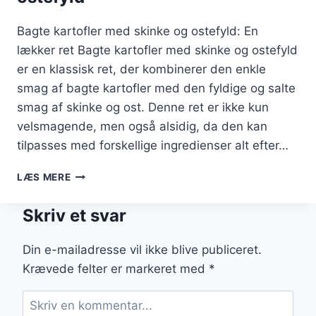
Bagte kartofler med skinke og ostefyld: En
lækker ret Bagte kartofler med skinke og ostefyld
er en klassisk ret, der kombinerer den enkle
smag af bagte kartofler med den fyldige og salte
smag af skinke og ost. Denne ret er ikke kun
velsmagende, men også alsidig, da den kan
tilpasses med forskellige ingredienser alt efter…
BAGTE
LÆS MERE
KARTOFLER
MED
Skriv et svar
SKINKE
OG
OSTEFYLD
Din e-mailadresse vil ikke blive publiceret.
Krævede felter er markeret med
*