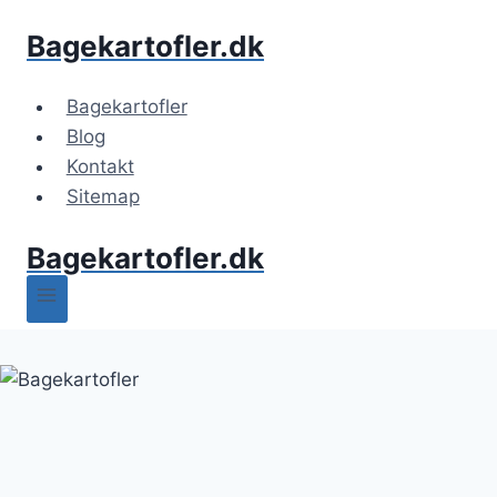
Fortsæt
Bagekartofler.dk
til
indhold
Bagekartofler
Blog
Kontakt
Sitemap
Bagekartofler.dk