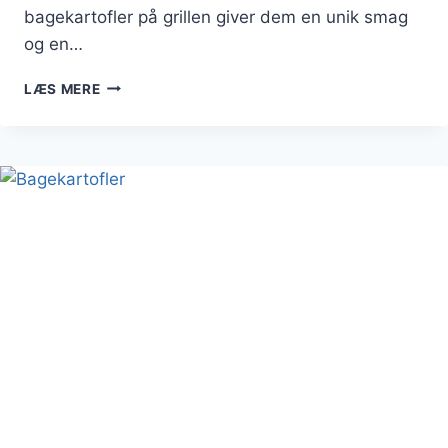
bagekartofler på grillen giver dem en unik smag
og en…
BAGEKARTOFLER
LÆS MERE
PÅ
GRILLEN
MED
KRYDDERIER