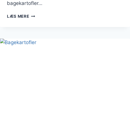
bagekartofler…
BAGEKARTOFLER
LÆS MERE
MED
CHEDDAR
OG
LØG