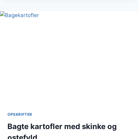
OKSEKØD
OG
GRØNTSAGER
OPSKRIFTER
Bagte kartofler med skinke og
ostefyld