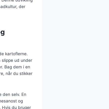
. Denne udvikling
madkultur, der
og
de kartoflerne.
 slippe ud under
r. Bag dem i en
e, når du stikker
e den selv. En
rmesanost og
. Hvis du bruger