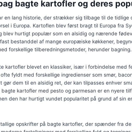
bag bagte kartofler og deres popu
r en lang historie, der strækker sig tilbage til de tidlige
rsel i Europa. Kartoflen blev først bragt til Europa fra S
 blev hurtigt populær som en alsidig og nærende fødeva
n fast bestanddel af mange europæiske køkkener, begynd
ed forskellige tilberedningsmetoder, herunder bagning.
e kartofler blevet en klassiker, især i forbindelse med f
r ofte fyldt med forskellige ingredienser som smør, bacon
t gør dem til en alsidig ret, der kan tilpasses enhver sm
bagte kartofler med pesto og parmesan er en nyere tilfø
n den har hurtigt vundet popularitet på grund af sin en
tallige opskrifter på bagte kartofler, der spænder fra de