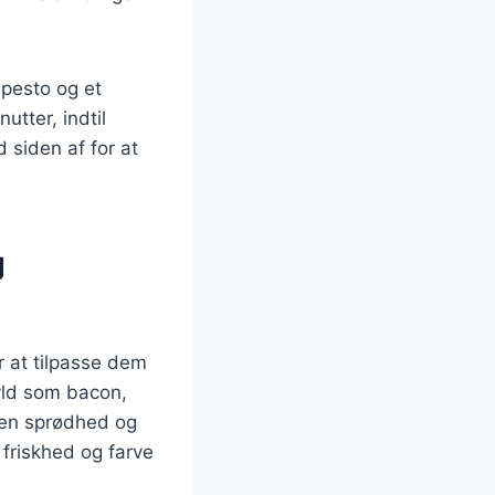
pesto og et
utter, indtil
 siden af for at
g
 at tilpasse dem
fyld som bacon,
r en sprødhed og
friskhed og farve