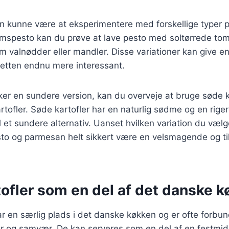
on kunne være at eksperimentere med forskellige typer 
umspesto kan du prøve at lave pesto med soltørrede toma
valnødder eller mandler. Disse variationer kan give en
etten endnu mere interessant.
er en sundere version, kan du overveje at bruge søde ka
artofler. Søde kartofler har en naturlig sødme og en riger
l et sundere alternativ. Uanset hvilken variation du vælge
to og parmesan helt sikkert være en velsmagende og til
ofler som en del af det danske 
ar en særlig plads i det danske køkken og er ofte forb
r og samvær. De kan serveres som en del af en festmiddag