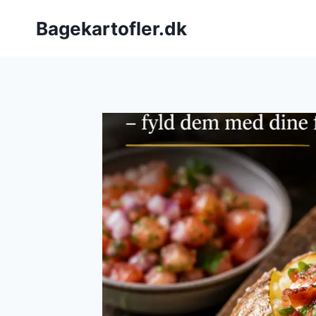
Fortsæt
Bagekartofler.dk
til
indhold