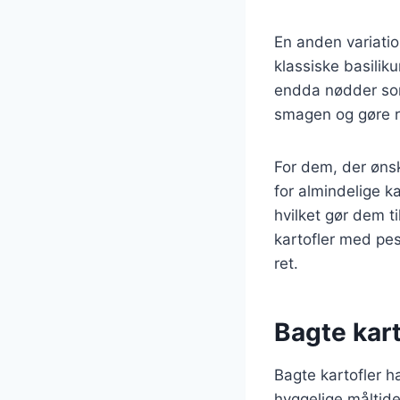
En anden variati
klassiske basilik
endda nødder som 
smagen og gøre r
For dem, der ønsk
for almindelige k
hvilket gør dem ti
kartofler med pes
ret.
Bagte kart
Bagte kartofler h
hyggelige måltide