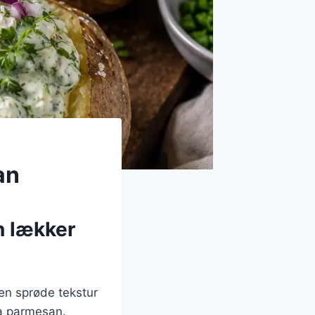
an
n lækker
en sprøde tekstur
ra parmesan.