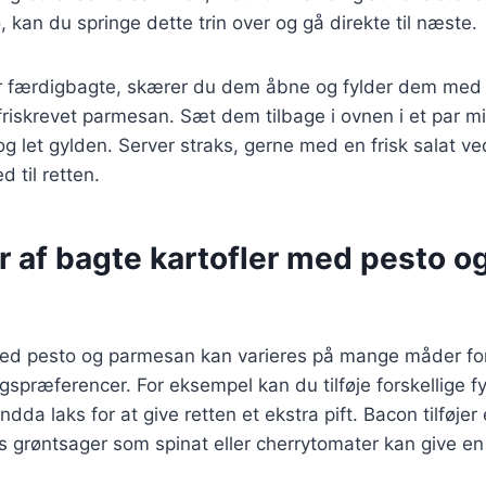
, kan du springe dette trin over og gå direkte til næste.
er færdigbagte, skærer du dem åbne og fylder dem med 
friskrevet parmesan. Sæt dem tilbage i ovnen i et par min
og let gylden. Server straks, gerne med en frisk salat ved
ed til retten.
r af bagte kartofler med pesto o
med pesto og parmesan kan varieres på mange måder for
magspræferencer. For eksempel kan du tilføje forskellige 
ndda laks for at give retten et ekstra pift. Bacon tilføje
 grøntsager som spinat eller cherrytomater kan give en 