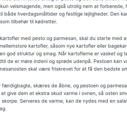
 kun velsmagende, men også utrolig nem at forberede, hv
til både hverdagsmåltider og festlige lejligheder. Den k
som tilbehør til kødretter.
 kartofler med pesto og parmesan, skal du starte med at
 mellemstore kartofler, såsom nye kartofler eller bagekar
en god struktur og smag. Når kartoflerne er vasket og t
ndtil de er møre indeni og sprøde udenpå. Pestoen kan
rmesanosten skal være friskrevet for at få den bedste s
er færdigbagte, skæres de åbne, og pestoen og parmesa
 at give dem et ekstra skud varme i ovnen, så osten sm
n skorpe. Serveres de varme, kan de nydes med en salat
ag.