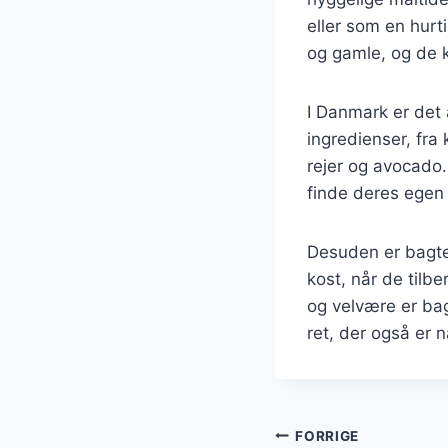
eller som en hurt
og gamle, og de ka
I Danmark er det 
ingredienser, fra
rejer og avocado.
finde deres egen f
Desuden er bagte 
kost, når de tilb
og velvære er ba
ret, der også er 
Indlægsnavi
FORRIGE