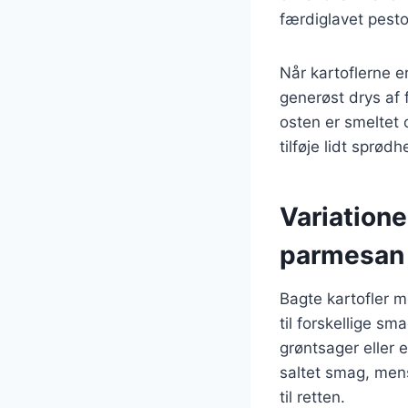
færdiglavet pesto
Når kartoflerne 
generøst drys af 
osten er smeltet 
tilføje lidt sprødh
Variatione
parmesan
Bagte kartofler 
til forskellige s
grøntsager eller e
saltet smag, mens
til retten.