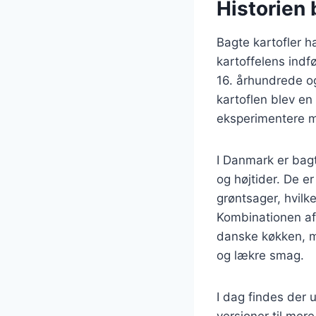
Historien 
Bagte kartofler ha
kartoffelens indfø
16. århundrede og
kartoflen blev e
eksperimentere m
I Danmark er bagt
og højtider. De e
grøntsager, hvilke
Kombinationen af 
danske køkken, me
og lækre smag.
I dag findes der u