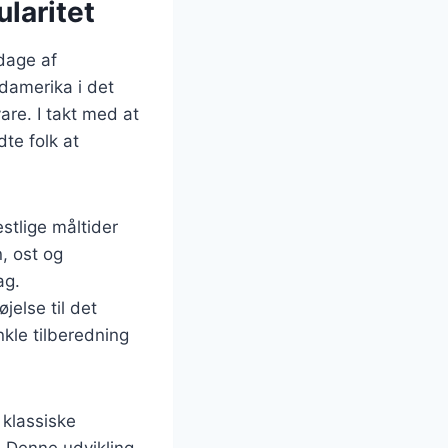
laritet
 dage af
ydamerika i det
re. I takt med at
te folk at
estlige måltider
, ost og
ag.
jelse til det
kle tilberedning
 klassiske