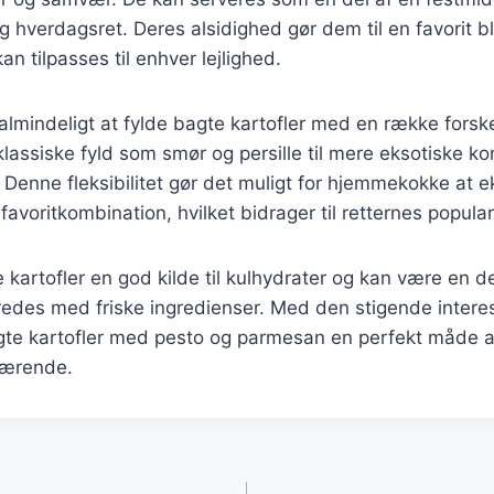
ig hverdagsret. Deres alsidighed gør dem til en favorit 
n tilpasses til enhver lejlighed.
almindeligt at fylde bagte kartofler med en række forske
 klassiske fyld som smør og persille til mere eksotiske 
 Denne fleksibilitet gør det muligt for hjemmekokke at 
avoritkombination, hvilket bidrager til retternes populari
kartofler en god kilde til kulhydrater og kan være en d
eredes med friske ingredienser. Med den stigende inter
gte kartofler med pesto og parmesan en perfekt måde a
nærende.
gation