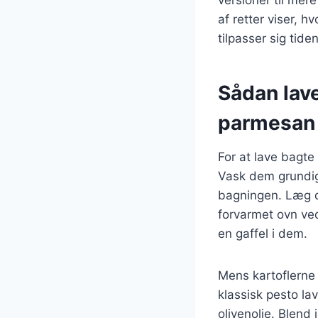
versioner til mer
af retter viser, h
tilpasser sig tid
Sådan lav
parmesan
For at lave bagte
Vask dem grundigt
bagningen. Læg d
forvarmet ovn ved
en gaffel i dem.
Mens kartoflerne 
klassisk pesto la
olivenolie. Blend