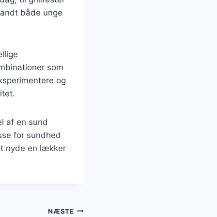
blandt både unge
llige
kombinationer som
eksperimentere og
tet.
el af en sund
esse for sundhed
t nyde en lækker
NÆSTE