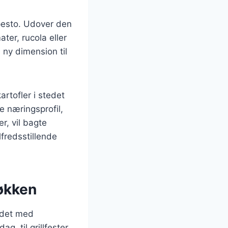
pesto. Udover den
ter, rucola eller
 ny dimension til
rtofler i stedet
e næringsprofil,
r, vil bagte
fredsstillende
køkken
undet med
, til grillfester