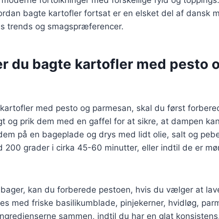
e moderne fortolkninger med forskellige fyld og toppings
vordan bagte kartofler fortsat er en elsket del af dansk 
ens trends og smagspræferencer.
er du bagte kartofler med pesto 
 kartofler med pesto og parmesan, skal du først forbere
 og prik dem med en gaffel for at sikre, at dampen kan
em på en bageplade og drys med lidt olie, salt og pebe
 200 grader i cirka 45-60 minutter, eller indtil de er mør
bager, kan du forberede pestoen, hvis du vælger at lav
ves med friske basilikumblade, pinjekerner, hvidløg, pa
 ingredienserne sammen, indtil du har en glat konsistens