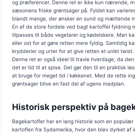
og præferencer. Denne ret er ikke kun nærende, m
sæsonens friske grøntsager på. Fyldet kan varieres i
blandt mange, der ønsker en sund og mættende m
En af de store fordele ved bagt kartoffel fyldning 
tilpasses til både vegetarer og kødelskere. Man kan
eller ost for at gøre retten mere fyldig. Samtidig
krydderier og urter for at give retten et unikt twist.
Denne ret er også ideel til travle hverdage, da d
det er tid til at spise. Det gør den til en praktisk 
at bruge for meget tid i køkkenet. Med de rette in
grøntsager blive en fast del af ugens madplan.
Historisk perspektiv på bagek
Bagekartofler har en lang historie som en populær 
kartoflen fra Sydamerika, hvor den blev dyrket af i