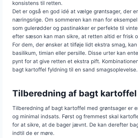
konsistens til retten.
Det er også en god idé at vælge grøntsager, der e
næringsrige. Om sommeren kan man for eksempel b
som gulerødder og pastinakker er perfekte til vin
efter sæson kan man sikre, at retten altid er fris
For dem, der ønsker at tilføje lidt ekstra smag, k
basilikum, timian eller persille. Disse urter kan en
pynt for at give retten et ekstra pift. Kombinatione
bagt kartoffel fyldning til en sand smagsoplevelse.
Tilberedning af bagt kartoffe
Tilberedning af bagt kartoffel med grøntsager er e
og minimal indsats. Først og fremmest skal kartofl
for at sikre, at de bager jævnt. De kan derefter ba
indtil de er møre.