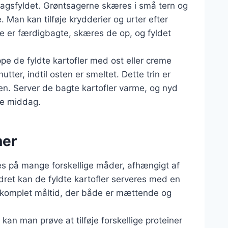
agsfyldet. Grøntsagerne skæres i små tern og
. Man kan tilføje krydderier og urter efter
ne er færdigbagte, skæres de op, og fyldet
pe de fyldte kartofler med ost eller creme
utter, indtil osten er smeltet. Dette trin er
etten. Server de bagte kartofler varme, og nyd
re middag.
ner
es på mange forskellige måder, afhængigt af
ret kan de fyldte kartofler serveres med en
 et komplet måltid, der både er mættende og
n man prøve at tilføje forskellige proteiner