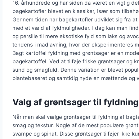
16. århundrede og har siden da været en vigtig d
bagekartofler blevet en klassiker, især som tilbehør 
Gennem tiden har bagekartofler udviklet sig fra at 
med et væld af fyldmuligheder. I dag kan man finde
og persille til mere eksotiske fyld som laks og avo
tendens i madlavning, hvor der eksperimenteres m
Bagt kartoffel fyldning med grøntsager er en mode
bagekartoffel. Ved at tilføje friske grøntsager og 
sund og smagfuld. Denne variation er blevet popu
plantebaseret og samtidig nyde en mættende og 
Valg af grøntsager til fyldning
Når man skal vælge grøntsager til fyldning af bagte
smag og tekstur. Nogle af de mest populære grøntsa
svampe og spinat. Disse grøntsager tilføjer ikke k