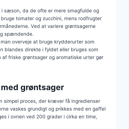
r i sæson, da de ofte er mere smagfulde og
ruge tomater og zucchini, mens rodfrugter
termånederne. Ved at variere grøntsagerne
k og spændende.
an man overveje at bruge krydderurter som
ten blandes direkte i fyldet eller bruges som
n af friske grøntsager og aromatiske urter gør
l med grøntsager
n simpel proces, der kræver få ingredienser
erne vaskes grundigt og prikkes med en gaffel
ges i ovnen ved 200 grader i cirka en time,