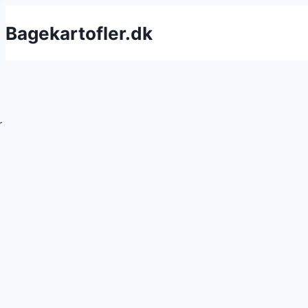
Fortsæt
Bagekartofler.dk
til
indhold