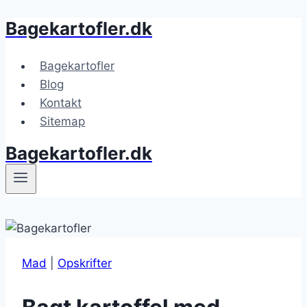
Bagekartofler.dk
Fortsæt
til
indhold
Bagekartofler
Blog
Kontakt
Sitemap
Bagekartofler.dk
Mad
|
Opskrifter