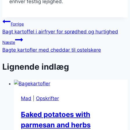
enhver festlig lejlighed.
Indlægsnavigation
Forrige
Bagt kartoffel i airfryer for sprødhed og hurtighed
Næste
Bagte kartofler med cheddar til ostelskere
Lignende indlæg
Mad
|
Opskrifter
Бaked potatoes with
parmesan and herbs