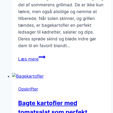
del af sommerens grillmad. De er ikke kun
lækre, men også alsidige og nemme at
tilberede. Når solen skinner, og grillen
tændes, er bagekartofler en perfekt
ledsager til kødretter, salater og dips.
Deres sprøde skind og bløde indre gør
dem til en favorit blandt…
Bagekartofler
Læs mere
til
grillmad
i
sommeren
Opskrifter
Bagte kartofler med
tomatsalat som perfekt