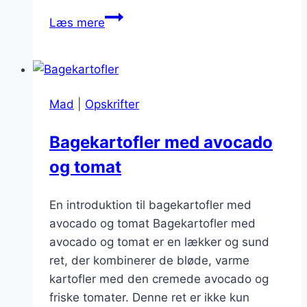
Bagte
Læs mere
kartofler
fyldt
med
rejer
Mad
|
Opskrifter
og
avocado
Bagekartofler med avocado
og tomat
En introduktion til bagekartofler med
avocado og tomat Bagekartofler med
avocado og tomat er en lækker og sund
ret, der kombinerer de bløde, varme
kartofler med den cremede avocado og
friske tomater. Denne ret er ikke kun