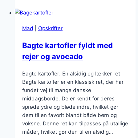
med
ost
og
Mad
|
Opskrifter
grøntsager
for
Bagte kartofler fyldt med
sundhed
rejer og avocado
Bagte kartofler: En alsidig og lækker ret
Bagte kartofler er en klassisk ret, der har
fundet vej til mange danske
middagsborde. De er kendt for deres
sprøde ydre og bløde indre, hvilket gør
dem til en favorit blandt både børn og
voksne. Denne ret kan tilpasses på utallige
måder, hvilket gør den til en alsidig…