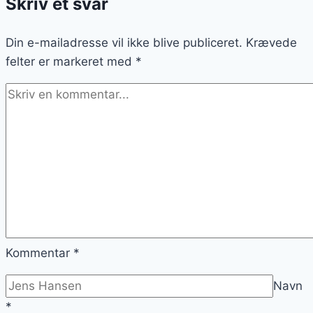
Skriv et svar
som
perfekt
Din e-mailadresse vil ikke blive publiceret.
tilbehør
Krævede
felter er markeret med
*
Kommentar
*
Navn
*