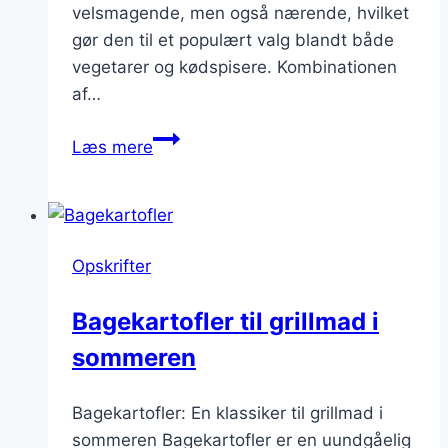
velsmagende, men også nærende, hvilket
gør den til et populært valg blandt både
vegetarer og kødspisere. Kombinationen
af…
Bagekartofler
Læs mere
med
avocado
og
tomat
Opskrifter
Bagekartofler til grillmad i
sommeren
Bagekartofler: En klassiker til grillmad i
sommeren Bagekartofler er en uundgåelig