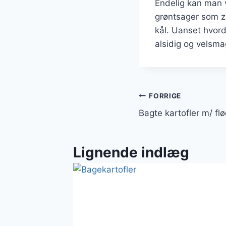
Endelig kan man v
grøntsager som z
kål. Uanset hvor
alsidig og velsma
Indlægsnavi
FORRIGE
Bagte kartofler m/ fl
Lignende indlæg