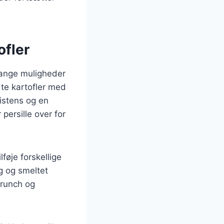
ofler
mange muligheder
dte kartofler med
sistens og en
persille over for
føje forskellige
ag og smeltet
 crunch og