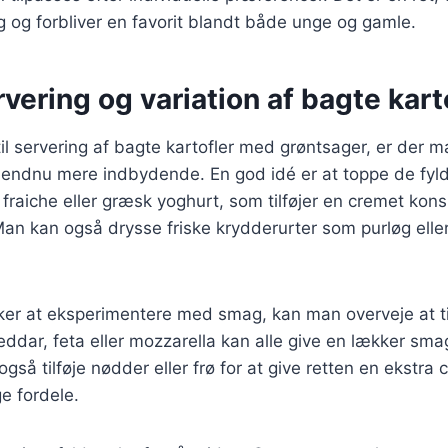
g og forbliver en favorit blandt både unge og gamle.
ervering og variation af bagte kart
l servering af bagte kartofler med grøntsager, er der 
n endnu mere indbydende. En god idé er at toppe de fyl
fraiche eller græsk yoghurt, som tilføjer en cremet kon
Man kan også drysse friske krydderurter som purløg eller 
er at eksperimentere med smag, kan man overveje at til
Cheddar, feta eller mozzarella kan alle give en lækker sm
gså tilføje nødder eller frø for at give retten en ekstra
 fordele.