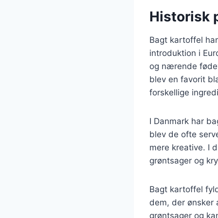
Historisk 
Bagt kartoffel har
introduktion i Eu
og nærende fødev
blev en favorit b
forskellige ingred
I Danmark har bag
blev de ofte serv
mere kreative. I d
grøntsager og kry
Bagt kartoffel fy
dem, der ønsker 
grøntsager og kan