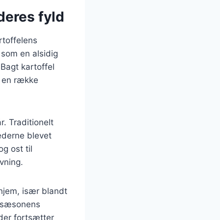
deres fyld
artoffelens
 som en alsidig
Bagt kartoffel
d en række
. Traditionelt
ederne blevet
g ost til
vning.
hjem, især blandt
e sæsonens
 der fortsætter