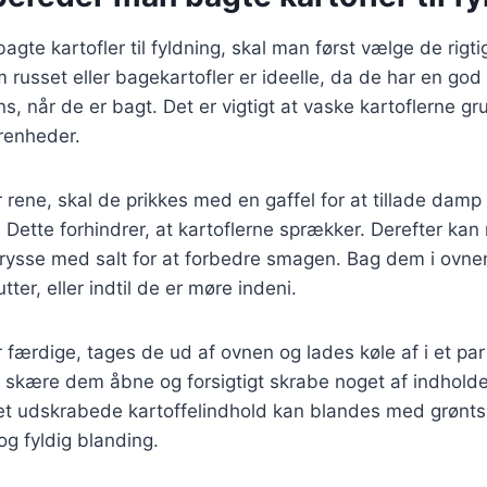
agte kartofler til fyldning, skal man først vælge de rigti
 russet eller bagekartofler er ideelle, da de har en god
ens, når de er bagt. Det er vigtigt at vaske kartoflerne gr
renheder.
r rene, skal de prikkes med en gaffel for at tillade damp 
Dette forhindrer, at kartoflerne sprækker. Derefter ka
 drysse med salt for at forbedre smagen. Bag dem i ovn
tter, eller indtil de er møre indeni.
r færdige, tages de ud af ovnen og lades køle af i et par
 skære dem åbne og forsigtigt skrabe noget af indholde
 Det udskrabede kartoffelindhold kan blandes med grønts
g fyldig blanding.