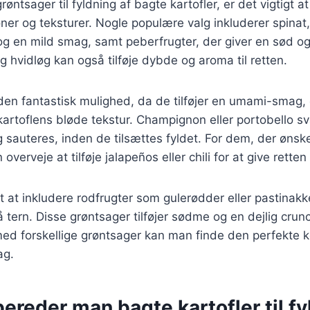
øntsager til fyldning af bagte kartofler, er det vigtigt 
r og teksturer. Nogle populære valg inkluderer spinat, 
 og en mild smag, samt peberfrugter, der giver en sød o
g hvidløg kan også tilføje dybde og aroma til retten.
en fantastisk mulighed, da de tilføjer en umami-smag,
artoflens bløde tekstur. Champignon eller portobello 
g sauteres, inden de tilsættes fyldet. For dem, der ønske
overveje at tilføje jalapeños eller chili for at give retten 
t at inkludere rodfrugter som gulerødder eller pastinakke
å tern. Disse grøntsager tilføjer sødme og en dejlig crun
ed forskellige grøntsager kan man finde den perfekte k
ag.
ereder man bagte kartofler til fy