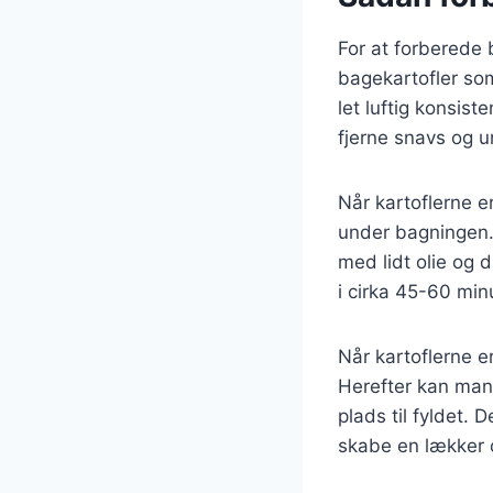
For at forberede b
bagekartofler som
let luftig konsist
fjerne snavs og u
Når kartoflerne e
under bagningen. 
med lidt olie og
i cirka 45-60 minu
Når kartoflerne e
Herefter kan man
plads til fyldet.
skabe en lækker o