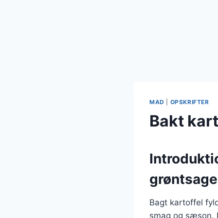
MAD
|
OPSKRIFTER
Bakt kar
Introdukti
grøntsage
Bagt kartoffel fy
smag og sæson. De