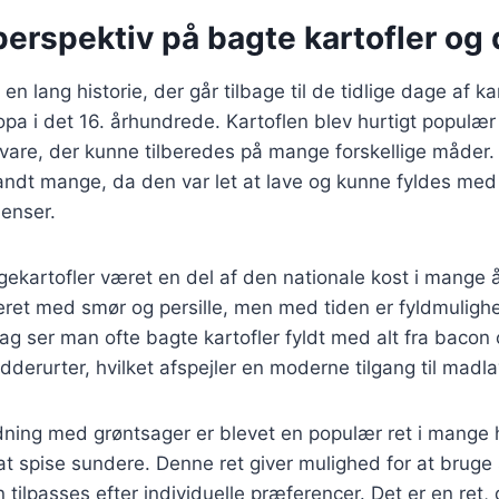
perspektiv på bagte kartofler og 
 en lang historie, der går tilbage til de tidlige dage af k
ropa i det 16. århundrede. Kartoflen blev hurtigt populær
are, der kunne tilberedes på mange forskellige måder. 
landt mange, da den var let at lave og kunne fyldes me
ienser.
ekartofler været en del af den nationale kost i mange år
eret med smør og persille, men med tiden er fyldmuligh
ag ser man ofte bagte kartofler fyldt med alt fra bacon o
dderurter, hvilket afspejler en moderne tilgang til madla
ldning med grøntsager er blevet en populær ret i mange 
at spise sundere. Denne ret giver mulighed for at brug
 tilpasses efter individuelle præferencer. Det er en ret,