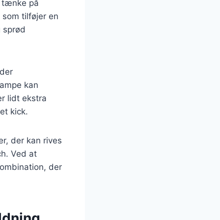
at tænke på
som tilføjer en
g sprød
 der
svampe kan
r lidt ekstra
et kick.
r, der kan rives
ch. Ved at
ombination, der
ldning