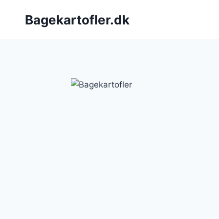
Fortsæt
Bagekartofler.dk
til
indhold