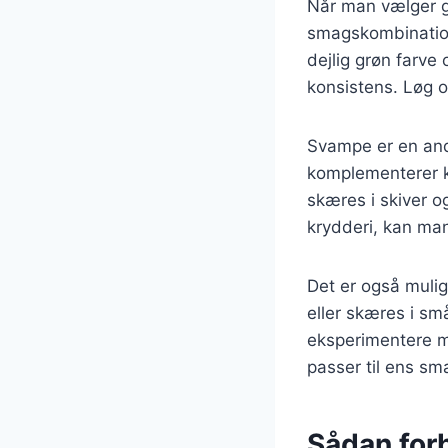
Når man vælger gr
smagskombinatione
dejlig grøn farve
konsistens. Løg o
Svampe er en and
komplementerer k
skæres i skiver o
krydderi, kan man 
Det er også mulig
eller skæres i sm
eksperimentere m
passer til ens sm
Sådan forb