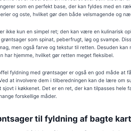
ungerer som en perfekt base, der kan fyldes med en ræk
derier og oste, hvilket gør den både velsmagende og n
 er ikke kun en simpel ret; den kan være en kulinarisk op
 grøntsager som spinat, peberfrugt, løg og svampe. Dis
 smag, men også farve og tekstur til retten. Desuden kan 
an har hjemme, hvilket gør retten meget fleksibel.
offel fyldning med grøntsager er også en god måde at få 
 Ved at involvere dem i tilberedningen kan de lære om s
 sjovt i køkkenet. Det er en ret, der kan tilpasses hele 
mange forskellige måder.
øntsager til fyldning af bagte kart