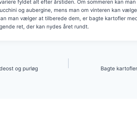
ariere fyldet alt efter årstiden. Om sommeren kan man i
ucchini og aubergine, mens man om vinteren kan vælge
dan man vælger at tilberede dem, er bagte kartofler me
gende ret, der kan nydes året rundt.
gation
ødeost og purløg
Bagte kartofler