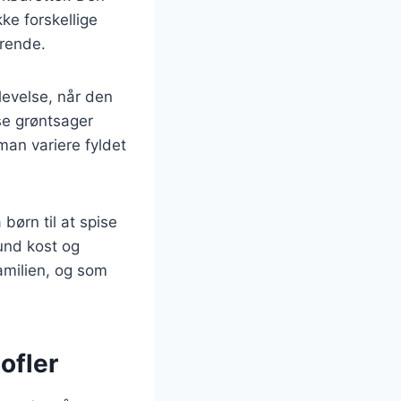
ke forskellige
ærende.
levelse, når den
se grøntsager
man variere fyldet
børn til at spise
und kost og
familien, og som
ofler