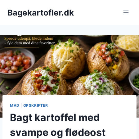
Fortsæt
Bagekartofler.dk
til
indhold
MAD
|
OPSKRIFTER
Bagt kartoffel med
svampe og flødeost