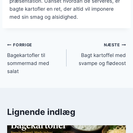
præsentation. Uanset hvordan de serveres, er
bagte kartofler en ret, der altid vil imponere
med sin smag og alsidighed.
Indlægsnavigation
FORRIGE
NÆSTE
Bagekartofler til
Bagt kartoffel med
sommermad med
svampe og flødeost
salat
Lignende indlæg