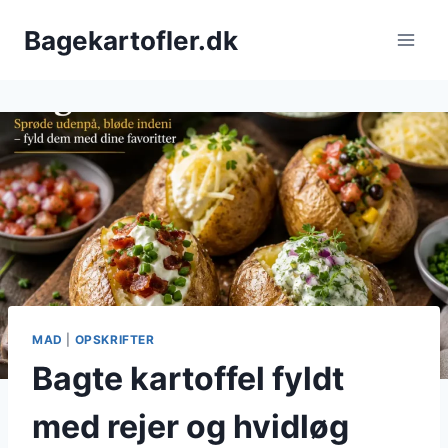
Fortsæt
Bagekartofler.dk
til
indhold
MAD
|
OPSKRIFTER
Bagte kartoffel fyldt
med rejer og hvidløg