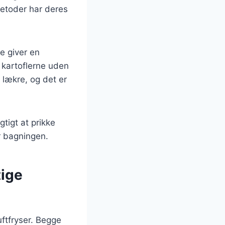
metoder har deres
e giver en
 kartoflerne uden
 lækre, og det er
tigt at prikke
r bagningen.
tige
uftfryser. Begge