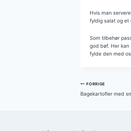
Hvis man servere
fyldig salat og e
Som tilbehør pass
god bøf. Her kan
fylde den med ost
Indlægsnavi
FORRIGE
Bagekartofler med sm