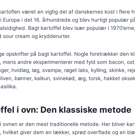
 kartoflen været en vigtig del af danskernes kost i flere
 i Europa i det 16. århundrede og blev hurtigt populær 
lsidighed. Bagt kartoffel blev især populær i 1970’erne
d sour cream og krydderurter.
ige opskrifter på bagt kartoffel. Nogle foretrækker den k
, mens andre eksperimenterer med fyld som bacon, ost,
sager, hvidløg, løg, svampe, røget laks, kylling, skinke, re
liven, bønner, kalkun, svinekød, æg, torsk, hakket oksek
asilika.
ffel i ovn: Den klassiske metode
 i ovnen er den mest traditionelle metode. Her bliver kar
 hvilket giver dem en lækker, sprød overflade og en bl