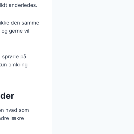
lidt anderledes.
r ikke den samme
og gerne vil
ne sprøde på
 kun omkring
eder
ten hvad som
ndre lækre