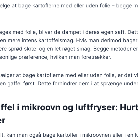
ælge at bage kartoflerne med eller uden folie – begge 
ages med folie, bliver de dampet i deres egen saft. Dett
 en mere intens kartoffelsmag. Hvis man derimod bager
mere sprød skræl og en let røget smag. Begge metoder er
ersonlige præference, hvilken man foretrækker.
ger at bage kartoflerne med eller uden folie, er det vig
en gaffel først. Dette forhindrer dem i at sprænge unde
ffel i mikroovn og luftfryser: Hur
er
lt, kan man også bage kartofler i mikroovnen eller i en l