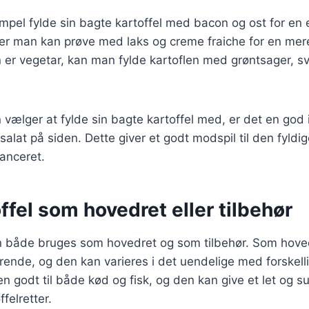
pel fylde sin bagte kartoffel med bacon og ost for en e
er man kan prøve med laks og creme fraiche for en mere
n er vegetar, kan man fylde kartoflen med grøntsager, 
ælger at fylde sin bagte kartoffel med, er det en god 
alat på siden. Dette giver et godt modspil til den fyldig
anceret.
ffel som hovedret eller tilbehør
an både bruges som hovedret og som tilbehør. Som hove
nde, og den kan varieres i det uendelige med forskelli
n godt til både kød og fisk, og den kan give et let og sun
ffelretter.