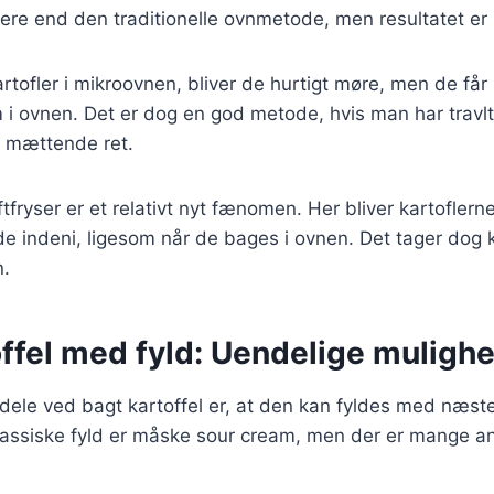
ere end den traditionelle ovnmetode, men resultatet er 
tofler i mikroovnen, bliver de hurtigt møre, men de få
i ovnen. Det er dog en god metode, hvis man har travlt 
g mættende ret.
uftfryser er et relativt nyt fænomen. Her bliver kartofler
de indeni, ligesom når de bages i ovnen. Det tager dog
n.
offel med fyld: Uendelige muligh
rdele ved bagt kartoffel er, at den kan fyldes med næs
klassiske fyld er måske sour cream, men der er mange a