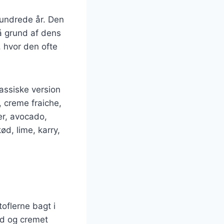
 hundrede år. Den
på grund af dens
, hvor den ofte
lassiske version
 creme fraiche,
jer, avocado,
ød, lime, karry,
toflerne bagt i
ød og cremet