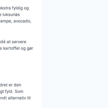
kstra fyldig og
 luksuriøs
svampe, avocado,
idé at servere
e kartoffel og gør
dret er den
gt fyld. Som
dt alternativ til