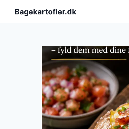
Fortsæt
Bagekartofler.dk
til
indhold