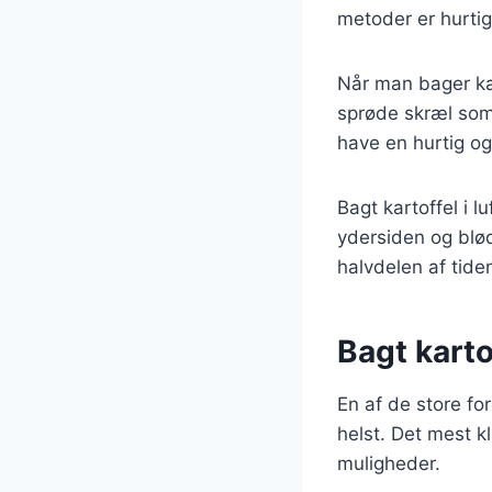
metoder er hurtig
Når man bager kar
sprøde skræl som 
have en hurtig o
Bagt kartoffel i l
ydersiden og blø
halvdelen af tide
Bagt kart
En af de store fo
helst. Det mest 
muligheder.