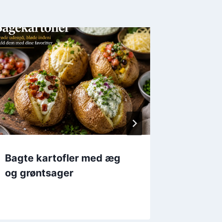
Bagte kartofler med æg
Bagekar
og grøntsager
dild og