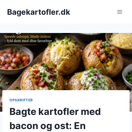
Fortsæt
Bagekartofler.dk
til
indhold
OPSKRIFTER
Bagte kartofler med
bacon og ost: En