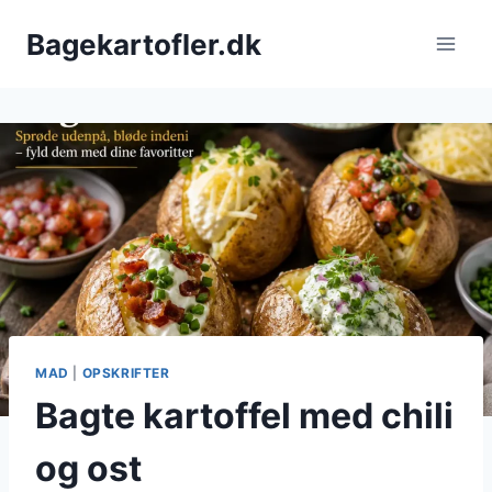
Fortsæt
Bagekartofler.dk
til
indhold
MAD
|
OPSKRIFTER
Bagte kartoffel med chili
og ost