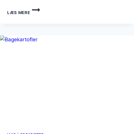
BAGEKARTOFLER
LÆS MERE
MED
DILD
OG
CRÈME
FRAÎCHE:
SMAGSKOMBINATIONER