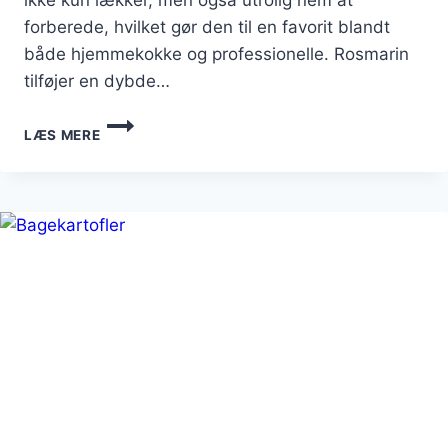
ikke kun lækker, men også utrolig nem at
forberede, hvilket gør den til en favorit blandt
både hjemmekokke og professionelle. Rosmarin
tilføjer en dybde…
BAGTE
LÆS MERE
KARTOFLER
MED
ROSMARIN