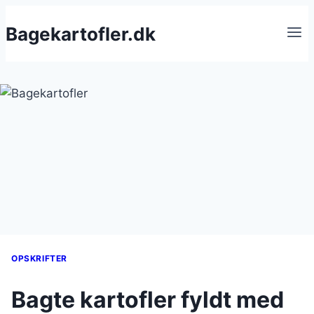
Fortsæt
Bagekartofler.dk
til
indhold
OPSKRIFTER
Bagte kartofler fyldt med